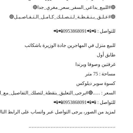
🔴#للبيع_بداعي_السفر_سعر_مغري_جدا🔴
🟢#عـلـق_بـنـقـطـة_لـتـصـلـك_كـامـل_الـتـفـاصـيـل🟢
للتواصل : 📲📲0953868091📲📲
للبيع منزل في المهاجرين جادة الوزيرة باشكاتب
طابق أول
غرفتين وصوفا وبرندا
مساحة : 75 متر
كسوة سوبر ديلوكس
السعر : …..🔴#يرجى_التعليق_بنقطة_لتصلك_التفاصيل_مع_ا
للتواصل : 📲📲0953868091📲📲
لمزيد من الصور، يرجى التواصل عبر واتساب على الرابط التالي:s://wa.me/message/2UQM3KKCPDFOM1
……………………………………………….