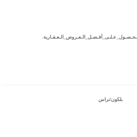
_للـحـصـول_عـلـى_أفـضـل_الـعـروض_الـعـقـارية.
بلكون/تراس