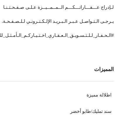
لـإدراج عـــقـــاراتـــكـــم الــمــمــيــزة عـلـى صـفـحـتـنـا
يـرجـى الـتـواصـل عـبـر الـبـريـد الإلـكـتـرونـي لـلـصـفـحـة.
#الـحـفـار_لـلـتـسـويـق_الـعـقـاري_اخـتـيـاركـم_الـأمـثـل
المميزات
اطلالة مميزة
سند تمليك/طابو أخضر