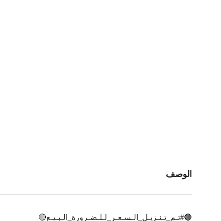
الوصف
🔴#تـم_تـنـزيـل_الـسـعـر_لـلـضـرورة_الـبـيـع🔴