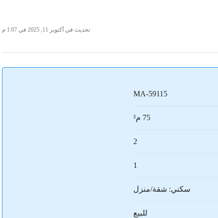
تحديث في أكتوبر 11, 2025 في 1:07 م
MA-59115
75 م²
2
1
سكني: شقة/منزل
للبيع