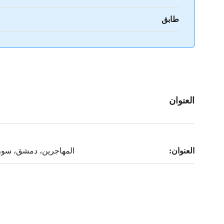
طابق
العنوان
العنوان:
المهاجرين، دمشق، سور