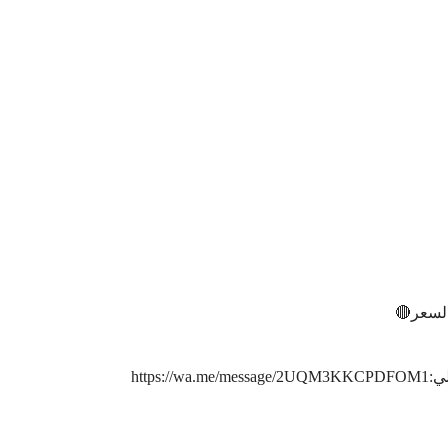
لسعر🔴
http