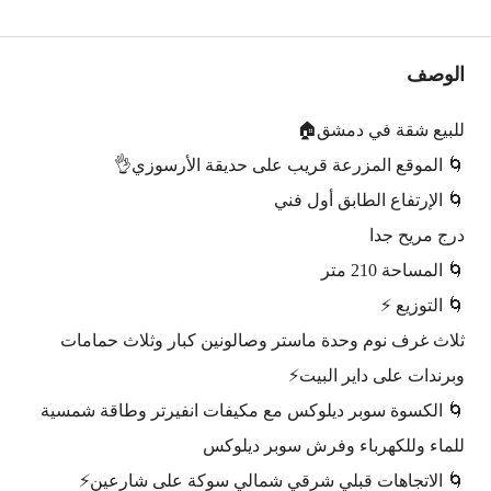
الوصف
للبيع شقة في دمشق🏠
🌀 الموقع المزرعة قريب على حديقة الأرسوزي👌
🌀 الإرتفاع الطابق أول فني
درج مريح جدا
🌀 المساحة 210 متر
🌀 التوزيع ⚡️
ثلاث غرف نوم وحدة ماستر وصالونين كبار وثلاث حمامات
وبرندات على داير البيت⚡️
🌀 الكسوة سوبر ديلوكس مع مكيفات انفيرتر وطاقة شمسية
للماء وللكهرباء وفرش سوبر ديلوكس
🌀 الاتجاهات قبلي شرقي شمالي سوكة على شارعين⚡️