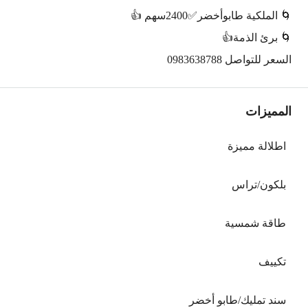
🌀 الملكية طابوأخضر✅️2400سهم 👍
🌀 برئ الذمة👍
السعر للتواصل 0983638788
المميزات
اطلالة مميزة
بلكون/تراس
طاقة شمسية
تكييف
سند تمليك/طابو أخضر