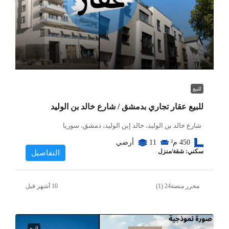
للبيع
للبيع عقار تجاري بدمشق / شارع خالد بن الوليد
شارع خالد بن الوليد، خالد إبن الوليد، دمشق، سوريا
450
م²
11
أرضي
سكني: شقة/منزل
التفاصيل
محرر منصة24 (1)
للبيع