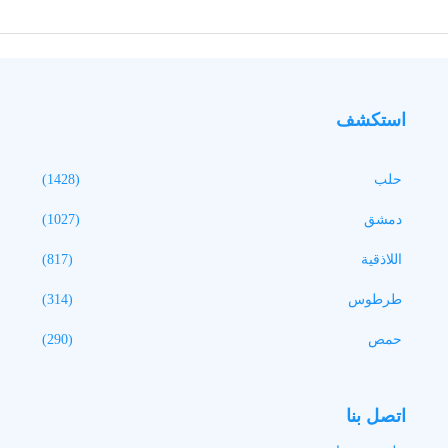
استكشف
حلب
(1428)
دمشق
(1027)
اللاذقية
(817)
طرطوس
(314)
حمص
(290)
اتصل بنا