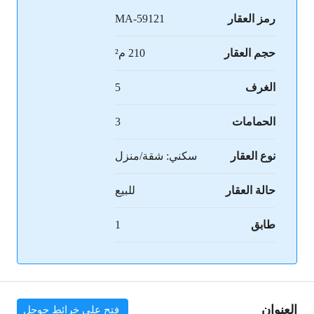
رمز العقار
MA-59121
حجم العقار
210 م²
الغرف
5
الحمامات
3
نوع العقار
سكني: شقة/منزل
حالة العقار
للبيع
طابق
1
العنوان
فتح على خرائط جوجل