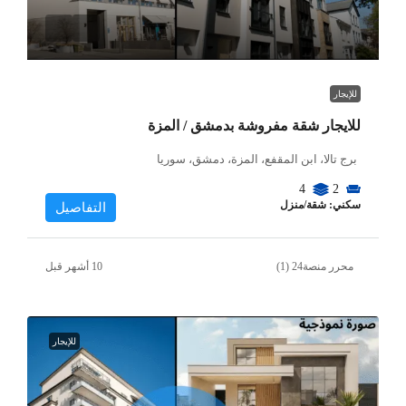
للإيجار
للايجار شقة مفروشة بدمشق / المزة
برج تالا، ابن المقفع، المزة، دمشق، سوريا
4
2
سكني: شقة/منزل
التفاصيل
محرر منصة24 (1)
للإيجار