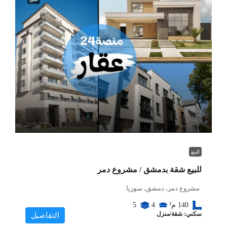
للبيع
للبيع شقة بدمشق / مشروع دمر
مشروع دمر، دمشق، سوريا
140
م²
4
5
سكني: شقة/منزل
التفاصيل