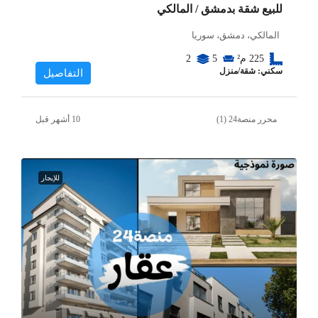
للبيع شقة بدمشق / المالكي
المالكي، دمشق، سوريا
225
م²
5
2
سكني: شقة/منزل
التفاصيل
محرر منصة24 (1)
للإيجار