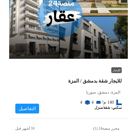
للإيجار
للايجار شقة بدمشق / المزة
المزة، دمشق، سوريا
140
م²
4
4
سكني: شقة/منزل
التفاصيل
محرر منصة24 (1)