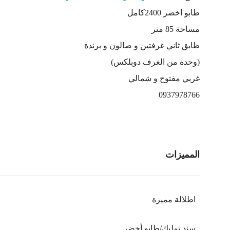
طابو اخضر 2400كامل
مساحة 85 متر
طابق ثاني غرفتين و صالون و برندة
(وحدة من الغرف دوبلكس)
غربي مفتوح و شمالي
0937978766
المميزات
اطلالة مميزة
سند تمليك/طابو أخضر