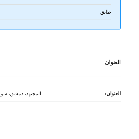
طابق
العنوان
العنوان:
المجتهد، دمشق، سور