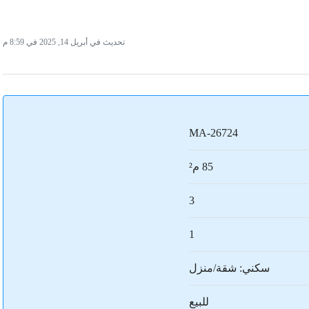
تحديث في أبريل 14, 2025 في 8:59 م
MA-26724
85 م²
3
1
سكني: شقة/منزل
للبيع