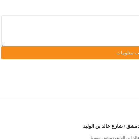
 معلومات
دمشق / شارع خالد بن الوليد
خالد إبن الوليد، دمشق، سوريا