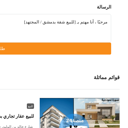
الرسالة
طلب
قوائم مماثلة
للبيع
للبيع عقار تجاري ب
شارع خالد بن الوليد، 