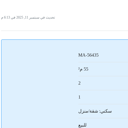
تحديث في سبتمبر 11, 2025 في 6:13 م
MA-56435
55 م²
2
1
سكني: شقة/منزل
للبيع