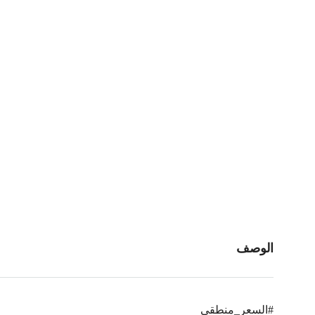
الوصف
#السعر_منطقي