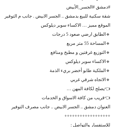
#دمشق #الجسر_الأبيض
شقة سكنية للبيع بدمشق .. الجسر الابيض . جانب م التوفير
الموقع مميز … الاكساء سوبر ديلوكس
🔹️الطابق ارضي صعود 5 درجات
🔹️المساحة 55 متر مربع
🔹️التوزيع غرفتين و مطبخ ومنافع
🔹️الاكساء سوبر ديلوكس
🔹️الملكية طابو أخضر بريء الذمة
🔹️الاتجاه شرقي غربي
👈يصلح لكافة المهن …
👈قريب من كافة الاسواق و الخدمات
العنوان دمشق .. الجسر الابيض .. جانب مصرف التوفير
++++++++++++++++++
للإستفسار والتواصل :