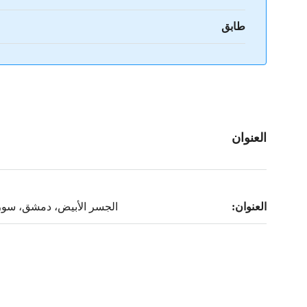
طابق
العنوان
العنوان:
الجسر الأبيض، دمشق، سور