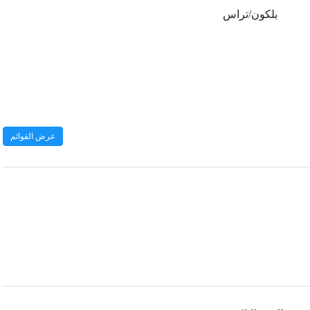
بلكون/تراس
عرض القوائم