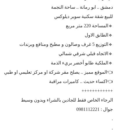
دمشق .. ابو رمانة .. ساحة النجمة
للبيع شقة سكنية سوبر ديلوكس
🔹️المساحة 220 متر مربع
🔹️الطابق الاول
🔹️التوزيع 5 غرف وصالون و مطبخ ومنافع وبرندات
🔹️الاتجاه قبلي شرقي شمالي
🔹️الملكية طابو أخضر بريء الذمة
👈الموقع مميز .. يصلح مقر شركة او مركز تعليمي او طبي
👈اكساء حديث .. كاميرات مراقبة
++++++++++++
الرجاء الخاص فقط للجادين بالشراء وبدون وسيط
جوال : 0981112221
.
.