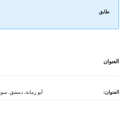
طابق
العنوان
العنوان:
أبو رمانة، دمشق، سور