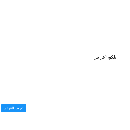
بلكون/تراس
عرض القوائم