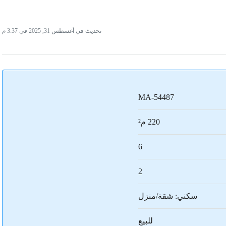
تحديث في أغسطس 31, 2025 في 3:37 م
MA-54487
220 م²
6
2
سكني: شقة/منزل
للبيع