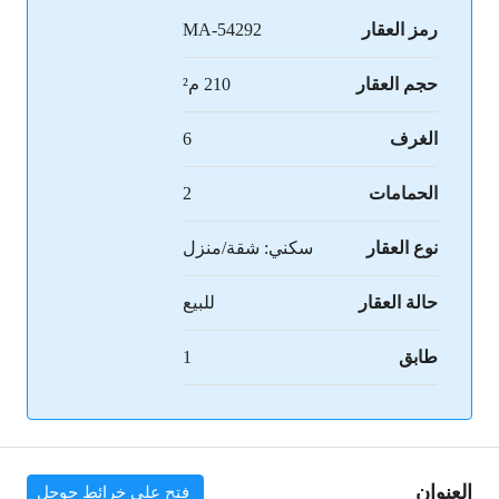
رمز العقار
MA-54292
حجم العقار
210 م²
الغرف
6
الحمامات
2
نوع العقار
سكني: شقة/منزل
حالة العقار
للبيع
طابق
1
العنوان
فتح على خرائط جوجل