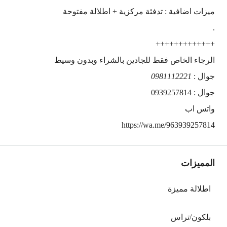
ميزات اضافية : تدفئة مركزية + اطلالة مفتوحة
.
+++++++++++++
الرجاء الخاص فقط للجادين بالشراء وبدون وسيط
جوال :
0981112221
جوال : 0939257814
واتس اب
https://wa.me/963939257814
المميزات
اطلالة مميزة
بلكون/تراس