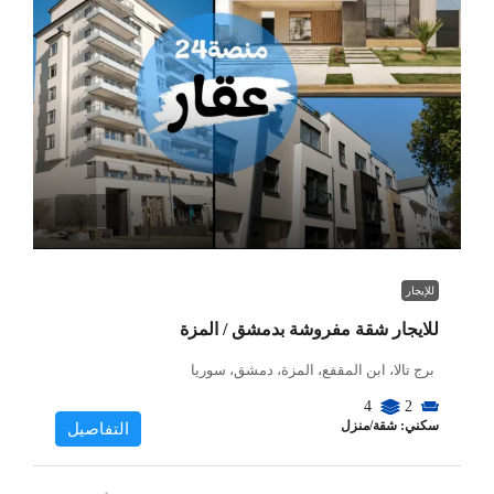
للإيجار
للايجار شقة مفروشة بدمشق / المزة
برج تالا، ابن المقفع، المزة، دمشق، سوريا
4
2
سكني: شقة/منزل
التفاصيل