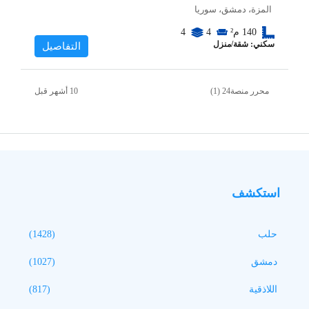
المزة، دمشق، سوريا
140
م²
4
4
سكني: شقة/منزل
التفاصيل
محرر منصة24 (1)
استكشف
حلب
(1428)
دمشق
(1027)
اللاذقية
(817)