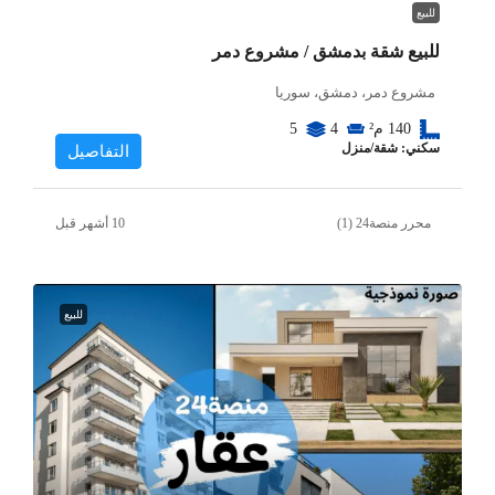
للبيع
للبيع شقة بدمشق / مشروع دمر
مشروع دمر، دمشق، سوريا
140
م²
4
5
سكني: شقة/منزل
التفاصيل
محرر منصة24 (1)
للبيع