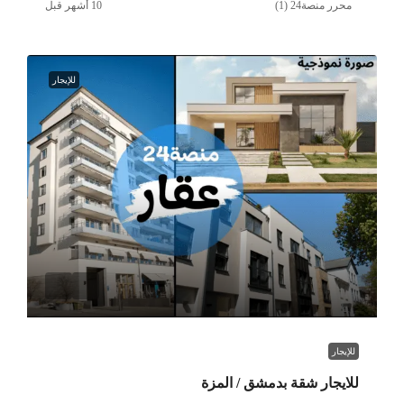
محرر منصة24 (1)
للإيجار
للإيجار
للايجار شقة بدمشق / المزة