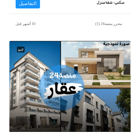
سكني: شقة/منزل
التفاصيل
محرر منصة24 (1)
للبيع