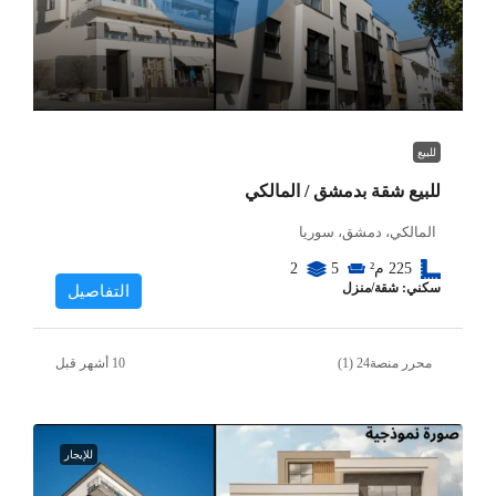
للبيع
للبيع شقة بدمشق / المالكي
المالكي، دمشق، سوريا
225
م²
5
2
سكني: شقة/منزل
التفاصيل
محرر منصة24 (1)
للإيجار