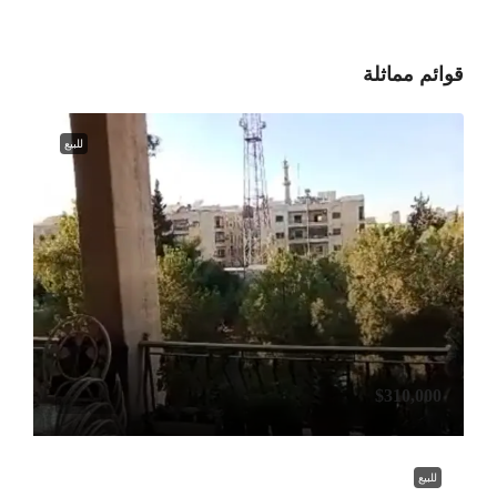
قوائم مماثلة
للبيع
$310,000
للبيع