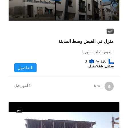
$75,000
للبيع
منزل في الفيض وسط المدينة
الفيض، حلب، سوريا
120
م²
3
سكني: شقة/منزل
التفاصيل
Khalil
للبيع