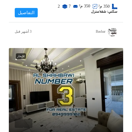
350
م²
350
م²
7
2
سكني: شقة/منزل
التفاصيل
Bashar
للإيجار