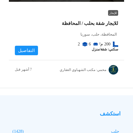
للإيجار
للايجار شقة بحلب / المحافظة
المحافظة، حلب، سوريا
200
م²
6
2
سكني: شقة/منزل
التفاصيل
محمي: مكتب الشهباوي العقاري
استكشف
حلب
(1428)