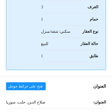
الغرف
3
حمام
1
نوع العقار
سكني: شقة/منزل
حالة العقار
للبيع
طابق
1
العنوان
فتح على خرائط جوجل
العنوان:
صلاح الدين، حلب، سوريا