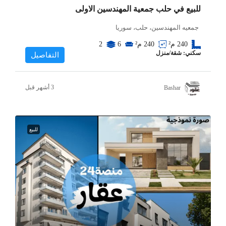
للبيع في حلب جمعية المهندسين الاولى
جمعيه المهندسين، حلب، سوريا
240
م²
240
م²
6
2
سكني: شقة/منزل
التفاصيل
Bashar
للبيع