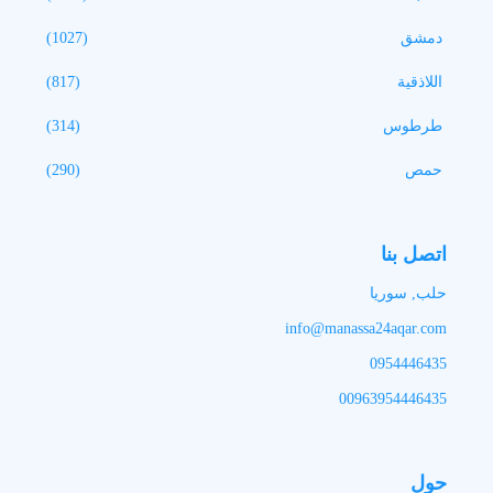
دمشق
(1027)
اللاذقية
(817)
طرطوس
(314)
حمص
(290)
اتصل بنا
حلب, سوريا
info@manassa24aqar.com
0954446435
00963954446435
حول