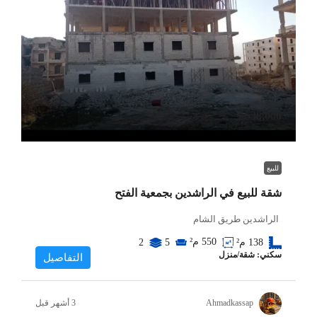
$38,000
للبيع
شقة للبيع في الراشدين بجمعية الفتح
الراشدين طريق الشام
550
م²
138
م²
5
2
سكني: شقة/منزل
التفاصيل
Ahmadkassap