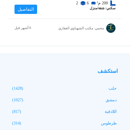
200
م²
6
2
سكني: شقة/منزل
التفاصيل
محمي: مكتب الشهباوي العقاري
استكشف
حلب
(1428)
دمشق
(1027)
اللاذقية
(817)
طرطوس
(314)