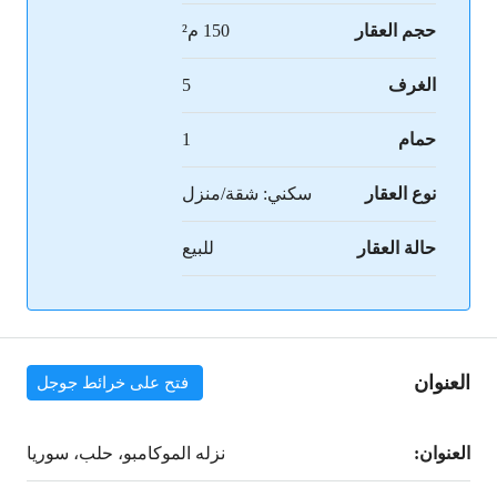
حجم العقار
150 م²
الغرف
5
حمام
1
نوع العقار
سكني: شقة/منزل
حالة العقار
للبيع
العنوان
فتح على خرائط جوجل
العنوان:
نزله الموكامبو، حلب، سوريا