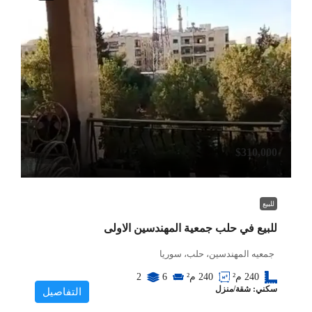
$310,000
للبيع
للبيع في حلب جمعية المهندسين الاولى
جمعيه المهندسين، حلب، سوريا
240
م²
240
م²
6
2
سكني: شقة/منزل
التفاصيل