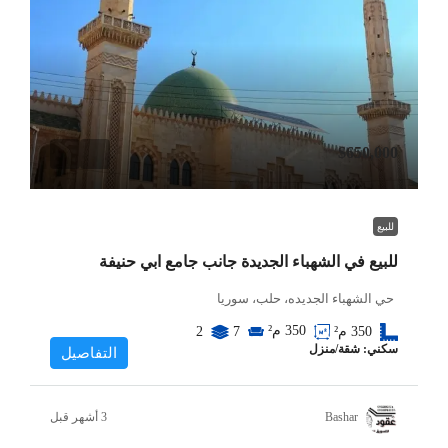
$650,000
للبيع
للبيع في الشهباء الجديدة جانب جامع ابي حنيفة
حي الشهباء الجديده، حلب، سوريا
350
م²
350
م²
7
2
سكني: شقة/منزل
التفاصيل
Bashar