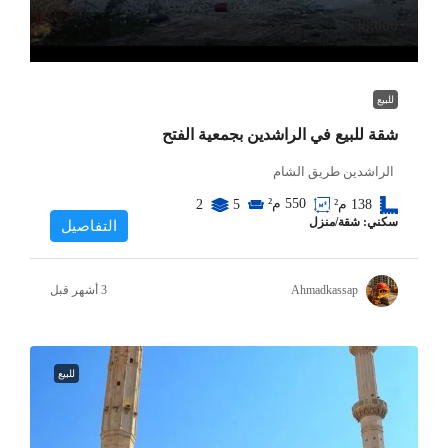
$38,000
للبيع
شقة للبيع في الراشدين بجمعية الفتح
الراشدين طريق الشام
550
م²
138
م²
5
2
سكني: شقة/منزل
التفاصيل
Ahmadkassap
للبيع