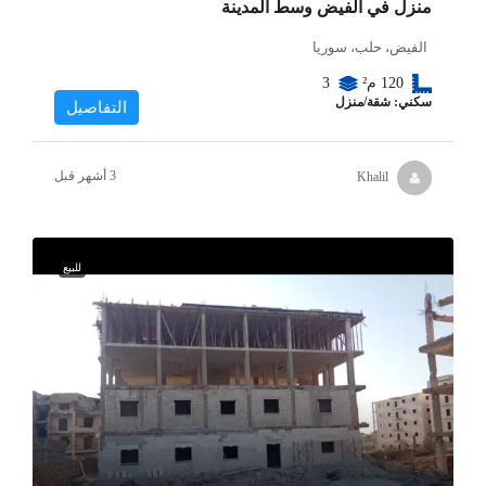
منزل في الفيض وسط المدينة
الفيض، حلب، سوريا
120
م²
3
سكني: شقة/منزل
التفاصيل
Khalil
للبيع