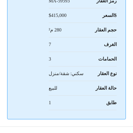
رمز العقار
MA-59593
$السعر
$415,000
حجم العقار
280 م²
الغرف
7
الحمامات
3
نوع العقار
سكني: شقة/منزل
حالة العقار
للبيع
طابق
1