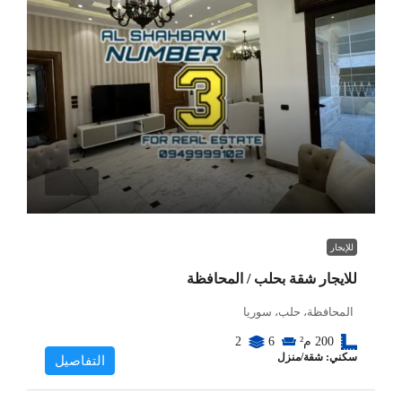
للإيجار
للايجار شقة بحلب / المحافظة
المحافظة، حلب، سوريا
200
م²
6
2
سكني: شقة/منزل
التفاصيل