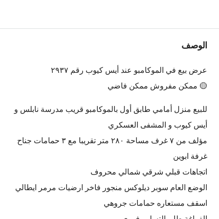
الوصف
عرض بيع في الموكامبو عند أيس كيوب رقم ٢٩٣٧
🟡 ممكن مفروش ممكن فاضي
للبيع منزل أمامي طابق أول بالموكامبو قريب مدرسة نابلس و
أيس كيوب و المشفى العسكري
مؤلف من ٧ غرف مساحة ٢٨٠ متر تقريبا مع ٣ حمامات جناح
غرفة ابوين
اتجاهات قبلي شرقي شمالي محروف
الوضع العام سوبر ديلوكس منجور فاخر ارضيات مرمر ايطالي
اسقف مستعاره حمامات جروهي
الفراغة طابو التسليم فوري