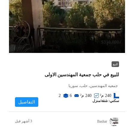
$310,000
للبيع
للبيع في حلب جمعية المهندسين الاولى
جمعيه المهندسين، حلب، سوريا
240
م²
240
م²
6
2
سكني: شقة/منزل
التفاصيل
Bashar