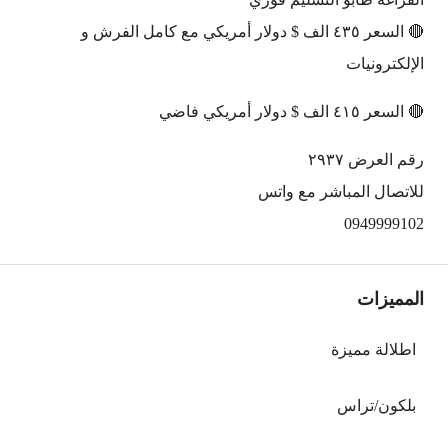
🔴 السعر ٤٣٥ الف $ دولار أمريكي مع كامل الفرش و
الإلكترونيات
🔴 السعر ٤١٥ الف $ دولار أمريكي فاضي
رقم العرض ٢٩٣٧
للاتصال المباشر مع واتس
0949999102
المميزات
اطلالة مميزة
بلكون/تراس