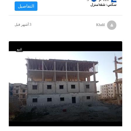
سكني: شقة/منزل
التفاصيل
Khalil
للبيع
$38,000