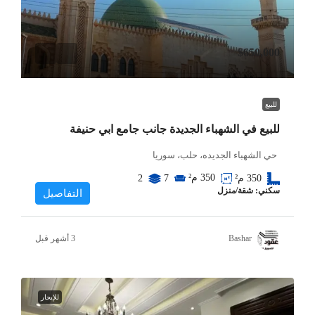
$650,000
للبيع
للبيع في الشهباء الجديدة جانب جامع ابي حنيفة
حي الشهباء الجديده، حلب، سوريا
350
م²
350
م²
7
2
سكني: شقة/منزل
التفاصيل
Bashar
للإيجار