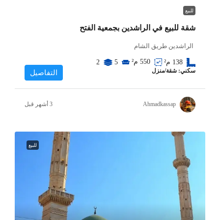
للبيع
شقة للبيع في الراشدين بجمعية الفتح
الراشدين طريق الشام
550
م²
138
م²
5
2
سكني: شقة/منزل
التفاصيل
Ahmadkassap
للبيع