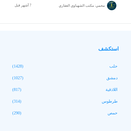
محمي: مكتب الشهباوي العقاري
استكشف
حلب
(1428)
دمشق
(1027)
اللاذقية
(817)
طرطوس
(314)
حمص
(290)