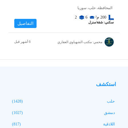
المحافظة، حلب، سوريا
200
م²
6
2
سكني: شقة/منزل
التفاصيل
محمي: مكتب الشهباوي العقاري
استكشف
حلب
(1428)
دمشق
(1027)
اللاذقية
(817)