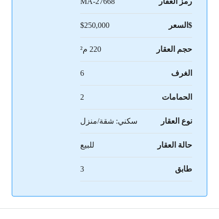
رمز العقار
MA-27668
$السعر
$250,000
حجم العقار
220 م²
الغرف
6
الحمامات
2
نوع العقار
سكني: شقة/منزل
حالة العقار
للبيع
طابق
3