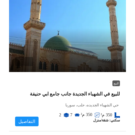
$650,000
للبيع
للبيع في الشهباء الجديدة جانب جامع ابي حنيفة
حي الشهباء الجديده، حلب، سوريا
350
م²
350
م²
7
2
سكني: شقة/منزل
التفاصيل