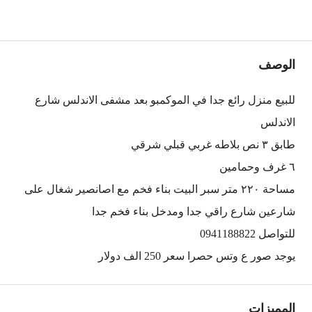
الوصف
للبيع منزل رائع جدا في الموكمبو بعد مشفى الاندلس شارع
الاندلس
طابق ٣ نص بلاطه غربي قبلي شرقي
٦ غرف وحمامين
مساحة ٢٢٠ متر سبر البيت بناء فخم مع اصانصير شغال على
شارعين شارع راقي جدا ومدخل بناء فخم جدا
للتواصل 0941188822
يوجد صور ع وتس حصرا سعر 250 الف دولار
المميزات