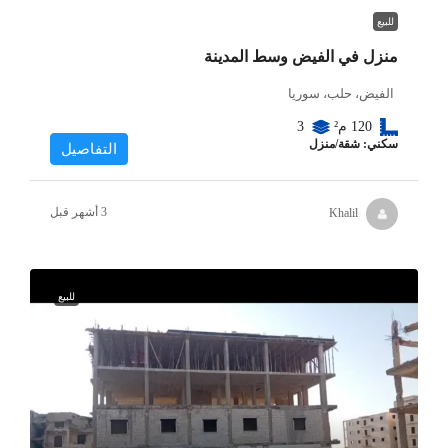
للبيع
منزل في الفيض وسط المدينة
الفيض، حلب، سوريا
120
م²
3
سكني: شقة/منزل
التفاصيل
Khalil
للبيع