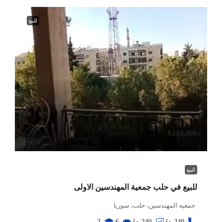
للبيع
$310,000
للبيع
للبيع في حلب جمعية المهندسين الاولى
جمعيه المهندسين، حلب، سوريا
240
م²
240
م²
6
2