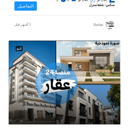
سكني: شقة/منزل
التفاصيل
Bashar
للبيع
$75,000