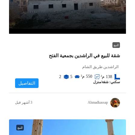
$38,000
للبيع
شقة للبيع في الراشدين بجمعية الفتح
الراشدين طريق الشام
550
م²
138
م²
5
2
سكني: شقة/منزل
التفاصيل
Ahmadkassap
للبيع