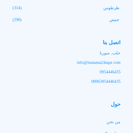
طرطوس
(314)
حمص
(290)
اتصل بنا
حلب, سوريا
info@manassa24aqar.com
0954446435
00963954446435
حول
من نحن