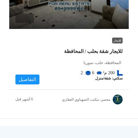
للإيجار
للايجار شقة بحلب / المحافظة
المحافظة، حلب، سوريا
200
م²
6
2
سكني: شقة/منزل
التفاصيل
محمي: مكتب الشهباوي العقاري