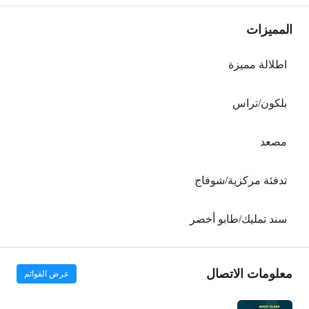
المميزات
اطلالة مميزة
بلكون/تراس
مصعد
تدفئة مركزية/شوفاج
سند تمليك/طابو أخضر
معلومات الاتصال
عرض القوائم