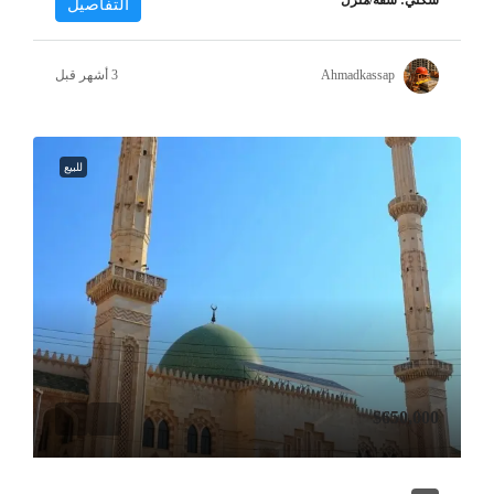
التفاصيل
Ahmadkassap
للبيع
$650,000