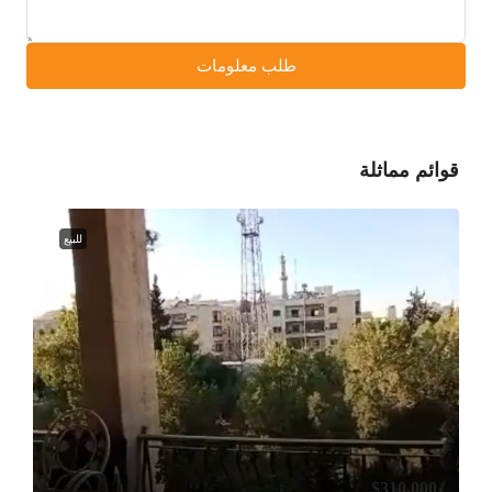
طلب معلومات
قوائم مماثلة
للبيع
$310,000