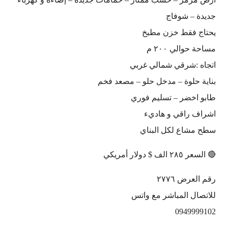
جديدة – شوفاج
يحتاج فقط خزن مطبخ
مساحة حوالي ٢٠٠ م
اتجاه :شرقي شمالي غربي
بناية حلوة – مدخل حلو – مصعد فخم
طابو اخضر – تسليم فوري
اشراف راقي و هاديء
سطح مشاع لكل البناي
🔴 السعر ٢٨٥ الف $ دولار أمريكي
رقم العرض ٢٧٧٦
للاتصال المباشر مع واتس
0949999102