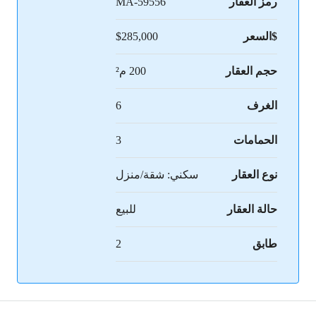
رمز العقار
MA-59556
$السعر
$285,000
حجم العقار
200 م²
الغرف
6
الحمامات
3
نوع العقار
سكني: شقة/منزل
حالة العقار
للبيع
طابق
2