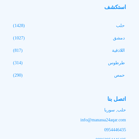
استكشف
حلب
(1428)
دمشق
(1027)
اللاذقية
(817)
طرطوس
(314)
حمص
(290)
اتصل بنا
حلب, سوريا
info@manassa24aqar.com
0954446435