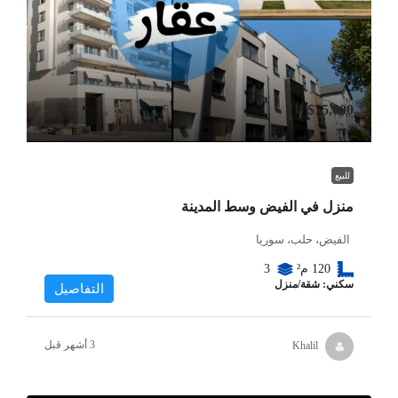
$75,000
للبيع
منزل في الفيض وسط المدينة
الفيض، حلب، سوريا
120
م²
3
سكني: شقة/منزل
التفاصيل
Khalil