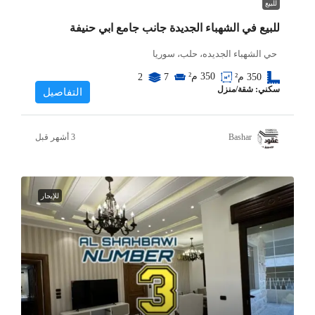
للبيع
للبيع في الشهباء الجديدة جانب جامع ابي حنيفة
حي الشهباء الجديده، حلب، سوريا
350
م²
350
م²
7
2
سكني: شقة/منزل
التفاصيل
Bashar
للإيجار