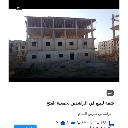
للبيع
$38,000
للبيع
شقة للبيع في الراشدين بجمعية الفتح
الراشدين طريق الشام
550
م²
138
م²
5
2
سكني: شقة/منزل