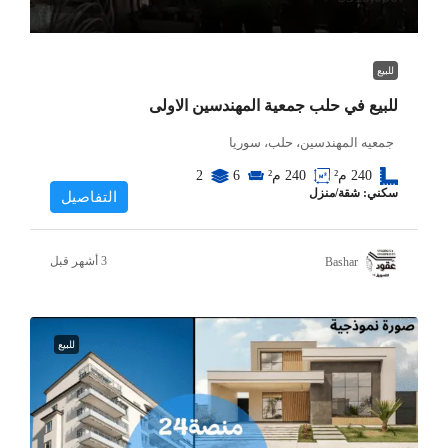
للبيع
للبيع في حلب جمعية المهندسين الاولى
جمعيه المهندسين، حلب، سوريا
240
م²
240
م²
6
2
سكني: شقة/منزل
التفاصيل
Bashar
للبيع