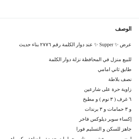
الوصف
عرض ️✨ Supper ️✨ عند دوار الكلمة رقم ٢٧٧٦ بناء حديث
للبيع منزل في المحافظة نزلة دوار الكلمة
طابق ثاني امامي
نصف بلاطة
زاوية حرة على شارعين
٦ غرف ( ٣ نوم ) و مطبخ
و ٣ حمامات و ٣ برندات
إكساء سوبر ديلوكس فاخر
جاهز للسكن و التسليم فورا
ارض مرمر – خشب ممتاز – حمامات جديدة – إضاءة و كهرباء