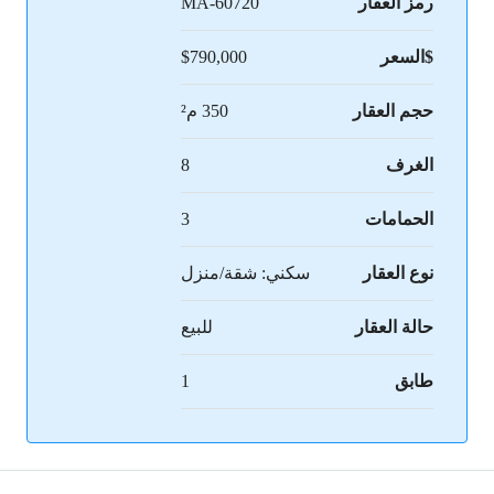
رمز العقار
MA-60720
$السعر
$790,000
حجم العقار
350 م²
الغرف
8
الحمامات
3
نوع العقار
سكني: شقة/منزل
حالة العقار
للبيع
طابق
1