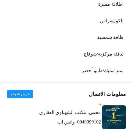
اطلالة مميزة
بلكون/تراس
طاقة شمسية
تدفئة مركزية/شوفاج
سند تمليك/طابو أخضر
معلومات الاتصال
عرض القوائم
محمي: مكتب الشهباوي العقاري
0949999102
واتس اب