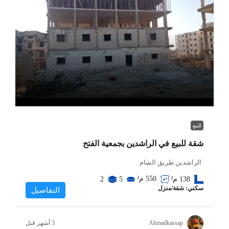
$38,000
للبيع
شقة للبيع في الراشدين بجمعية الفتح
الراشدين طريق الشام
550
م²
138
م²
5
2
سكني: شقة/منزل
التفاصيل
Ahmadkassap