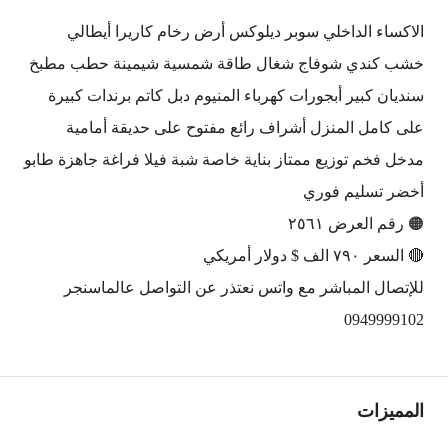
الاكساء الداخلي سوبر ديلوكس أرض رخام كاريرا أيطالي
خشب كندي شوفاج شغال طاقة شمسية شيمينة حطب مطبخ
سنديان كبير أبجورات كهرباء المنيوم دبل كاتم برندات كبيرة
على كامل المنزل أشراف رائع مفتوح على حديقة أمامية
مدخل فخم توزيع ممتاز بناية خاصة شبة فيلا فراغة جاهزة طابو
أخضر تسليم فوري
🟠 رقم العرض ٢٥٦١
🔴 السعر ٧٩٠ الف $ دولار أمريكي
للإتصال المباشر مع واتس نعتذر عن التواصل عالماسنجر
0949999102
المميزات