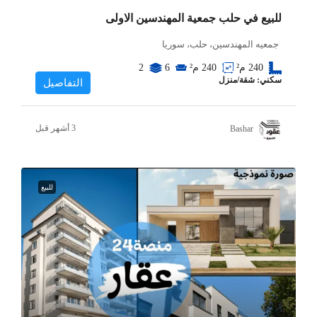
للبيع في حلب جمعية المهندسين الاولى
جمعيه المهندسين، حلب، سوريا
240
م²
240
م²
6
2
سكني: شقة/منزل
التفاصيل
Bashar
للبيع