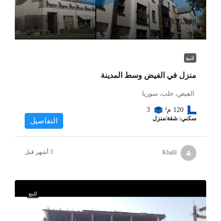
$75,000
للبيع
منزل في الفيض وسط المدينة
الفيض، حلب، سوريا
120
م²
3
سكني: شقة/منزل
التفاصيل
Khalil
للبيع