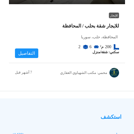
للإيجار
للايجار شقة بحلب / المحافظة
المحافظة، حلب، سوريا
200
م²
6
2
سكني: شقة/منزل
التفاصيل
محمي: مكتب الشهباوي العقاري
استكشف