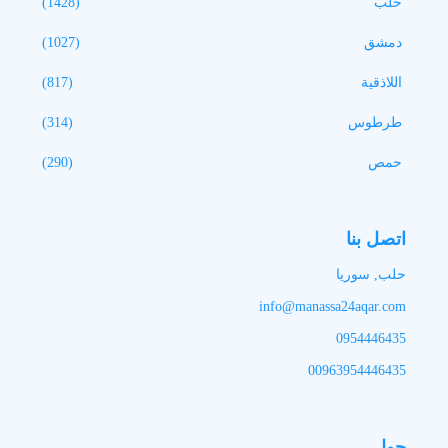
حلب
(1428)
دمشق
(1027)
اللاذقية
(817)
طرطوس
(314)
حمص
(290)
اتصل بنا
حلب, سوريا
info@manassa24aqar.com
0954446435
00963954446435
حول