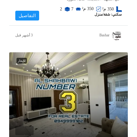
350
م²
350
م²
7
2
سكني: شقة/منزل
التفاصيل
Bashar
للإيجار