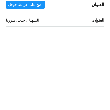
العنوان
فتح على خرائط جوجل
العنوان:
الشهباء، حلب، سوريا