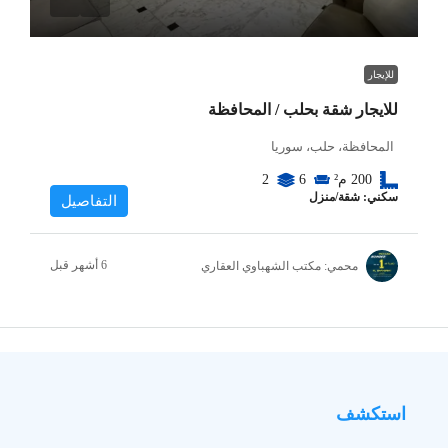
للإيجار
للايجار شقة بحلب / المحافظة
المحافظة، حلب، سوريا
200
م²
6
2
سكني: شقة/منزل
التفاصيل
محمي: مكتب الشهباوي العقاري
استكشف