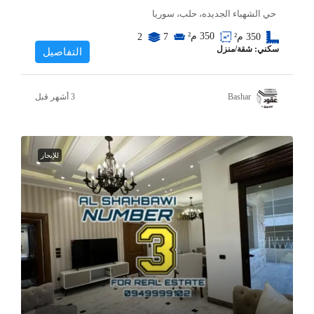
حي الشهباء الجديده، حلب، سوريا
350
م²
350
م²
7
2
سكني: شقة/منزل
التفاصيل
Bashar
للإيجار