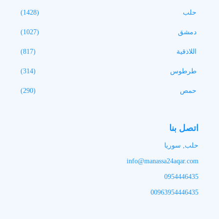
حلب
(1428)
دمشق
(1027)
اللاذقية
(817)
طرطوس
(314)
حمص
(290)
اتصل بنا
حلب, سوريا
info@manassa24aqar.com
0954446435
00963954446435