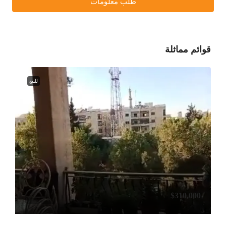
طلب معلومات
قوائم مماثلة
للبيع
$310,000