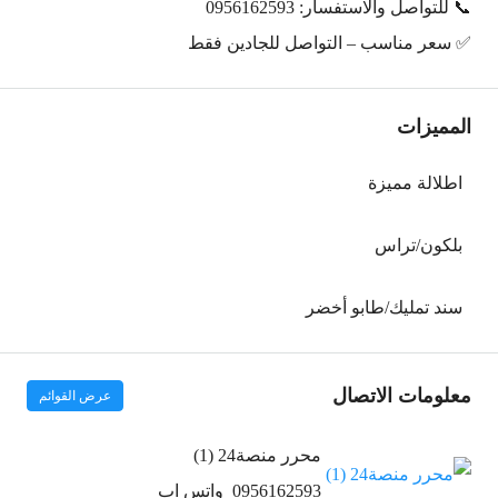
📞 للتواصل والاستفسار: 0956162593
✅ سعر مناسب – التواصل للجادين فقط
المميزات
اطلالة مميزة
بلكون/تراس
سند تمليك/طابو أخضر
معلومات الاتصال
عرض القوائم
محرر منصة24 (1)
0956162593
واتس اب