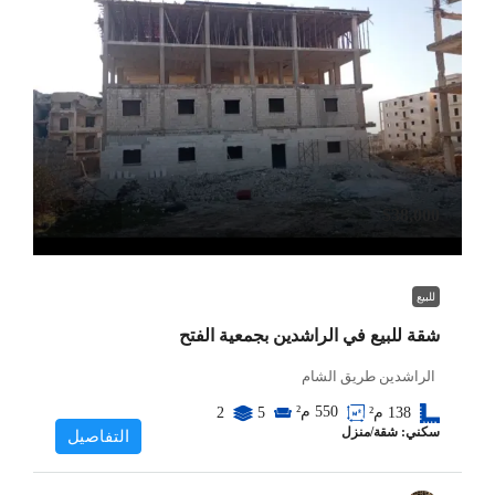
$38,000
للبيع
شقة للبيع في الراشدين بجمعية الفتح
الراشدين طريق الشام
550
م²
138
م²
5
2
سكني: شقة/منزل
التفاصيل