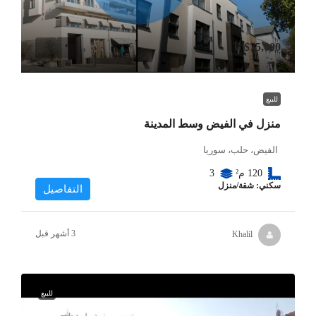
$75,000
للبيع
منزل في الفيض وسط المدينة
الفيض، حلب، سوريا
120
م²
3
سكني: شقة/منزل
التفاصيل
Khalil
للبيع