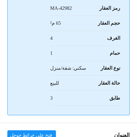
رمز العقار
MA-42982
حجم العقار
65 م²
الغرف
4
حمام
1
نوع العقار
سكني: شقة/منزل
حالة العقار
للبيع
طابق
3
العنوان
فتح على خرائط جوجل