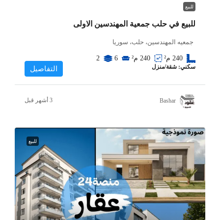
للبيع
للبيع في حلب جمعية المهندسين الاولى
جمعيه المهندسين، حلب، سوريا
240
م²
240
م²
6
2
سكني: شقة/منزل
التفاصيل
Bashar
للبيع