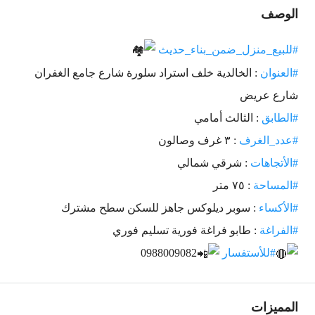
الوصف
#للبيع_منزل_ضمن_بناء_حديث
#العنوان
: الخالدية خلف استراد سلورة شارع جامع الغفران
شارع عريض
#الطابق
: الثالث أمامي
#عدد_الغرف
: ٣ غرف وصالون
#الأتجاهات
: شرقي شمالي
#المساحة
: ٧٥ متر
#الأكساء
: سوبر ديلوكس جاهز للسكن سطح مشترك
#الفراغة
: طابو فراغة فورية تسليم فوري
#للأستفسار
0988009082
المميزات