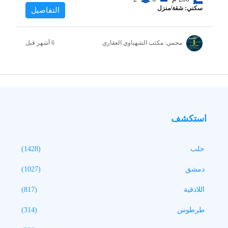
سكني: شقة/منزل
التفاصيل
محمي: مكتب الشهباوي العقاري
استكشف
حلب
(1428)
دمشق
(1027)
اللاذقية
(817)
طرطوس
(314)