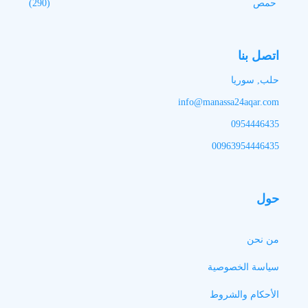
حمص
(290)
اتصل بنا
حلب, سوريا
info@manassa24aqar.com
0954446435
00963954446435
حول
من نحن
سياسة الخصوصية
الأحكام والشروط