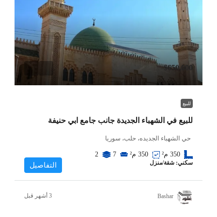
$650,000
للبيع
للبيع في الشهباء الجديدة جانب جامع ابي حنيفة
حي الشهباء الجديده، حلب، سوريا
350
م²
350
م²
7
2
سكني: شقة/منزل
التفاصيل
Bashar