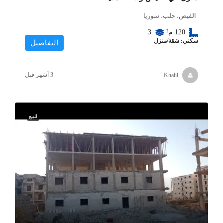
الفيض، حلب، سوريا
120
م²
3
سكني: شقة/منزل
التفاصيل
Khalil
للبيع