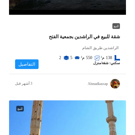
$38,000
للبيع
شقة للبيع في الراشدين بجمعية الفتح
الراشدين طريق الشام
550
م²
138
م²
5
2
سكني: شقة/منزل
التفاصيل
Ahmadkassap
للبيع