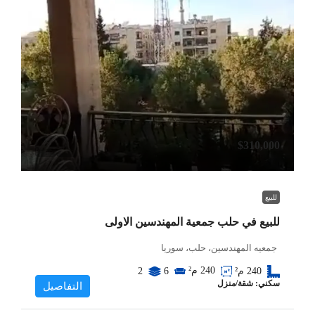
$310,000
للبيع
للبيع في حلب جمعية المهندسين الاولى
جمعيه المهندسين، حلب، سوريا
240
م²
240
م²
6
2
سكني: شقة/منزل
التفاصيل