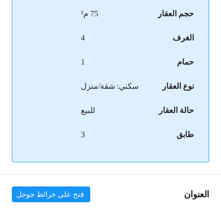
حجم العقار
75 م²
الغرف
4
حمام
1
نوع العقار
سكني: شقة/منزل
حالة العقار
للبيع
طابق
3
العنوان
فتح على خرائط جوجل