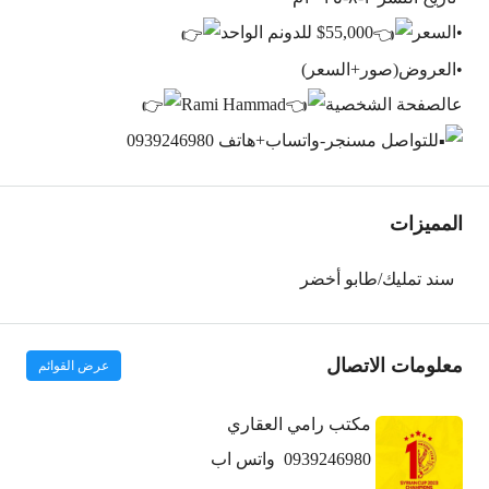
•السعر
55,000$ للدونم الواحد
•العروض(صور+السعر)
عالصفحة الشخصية
Rami Hammad
للتواصل مسنجر-واتساب+هاتف 0939246980
المميزات
سند تمليك/طابو أخضر
معلومات الاتصال
عرض القوائم
مكتب رامي العقاري
0939246980
واتس اب