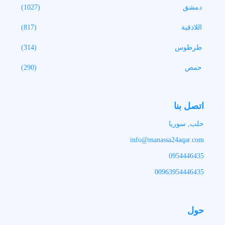
دمشق
(1027)
اللاذقية
(817)
طرطوس
(314)
حمص
(290)
اتصل بنا
حلب, سوريا
info@manassa24aqar.com
0954446435
00963954446435
حول