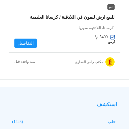
للبيع
للبيع ارض ليمون في اللاذقية / كرسانا العليمية
كرسانا، اللاذقية، سوريا
5400
م²
أرض
التفاصيل
‏سنة واحدة قبل
مكتب رامي العقاري
استكشف
حلب
(1428)