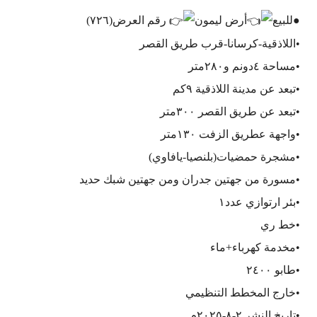
●للبيع
أرض ليمون
رقم العرض(٧٢٦)
•اللاذقية-كرسانا-قرب طريق القصر
•مساحة ٤دونم و٢٨٠متر
•تبعد عن مدينة اللاذقية ٩كم
•تبعد عن طريق القصر ٣٠٠متر
•واجهة عطريق الزفت ١٣٠متر
•مشجرة حمضيات(بلنصيا-يافاوي)
•مسورة من جهتين جدران ومن جهتين شبك حديد
•بئر ارتوازي عدد١
•خط ري
•مخدمة كهرباء+ماء
•طابو ٢٤٠٠
•خارج المخطط التنظيمي
•تاريخ النشر ٢-٨-٢٠٢٥م