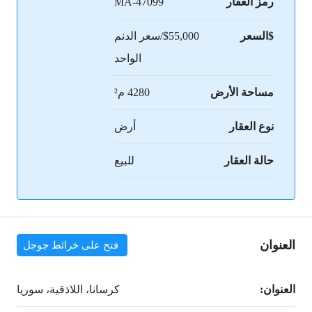
رمز العقار
MA-47099
$السعر
$55,000/سعر الدنم
الواحد
مساحة الأرض
4280 م²
نوع العقار
أرض
حالة العقار
للبيع
العنوان
فتح على خرائط جوجل
العنوان:
كرسانا، اللاذقية، سوريا