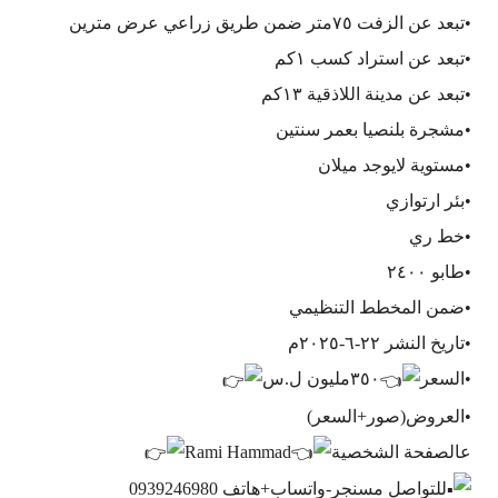
•تبعد عن الزفت ٧٥متر ضمن طريق زراعي عرض مترين
•تبعد عن استراد كسب ١كم
•تبعد عن مدينة اللاذقية ١٣كم
•مشجرة بلنصيا بعمر سنتين
•مستوية لايوجد ميلان
•بئر ارتوازي
•خط ري
•طابو ٢٤٠٠
•ضمن المخطط التنظيمي
•تاريخ النشر ٢٢-٦-٢٠٢٥م
•السعر
٣٥٠مليون ل.س
•العروض(صور+السعر)
عالصفحة الشخصية
Rami Hammad
للتواصل مسنجر-واتساب+هاتف 0939246980