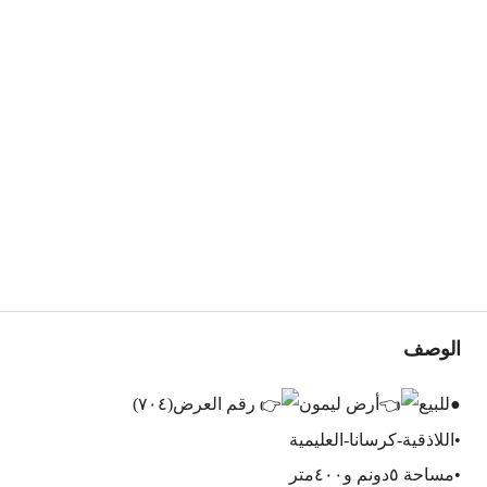
الوصف
●للبيع
أرض ليمون
رقم العرض(٧٠٤)
•اللاذقية-كرسانا-العليمية
•مساحة ٥دونم و٤٠٠متر