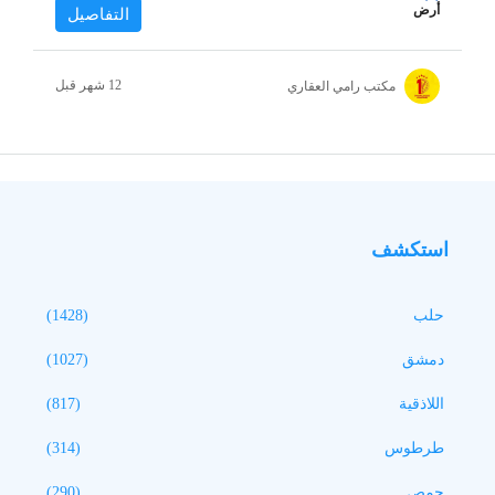
أرض
التفاصيل
مكتب رامي العقاري
استكشف
حلب
(1428)
دمشق
(1027)
اللاذقية
(817)
طرطوس
(314)
حمص
(290)