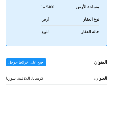
مساحة الأرض
5400 م²
نوع العقار
أرض
حالة العقار
للبيع
العنوان
فتح على خرائط جوجل
العنوان:
كرسانا، اللاذقية، سوريا