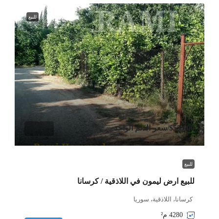
للبيع
$55,000
/سعر الدنم الواحد
للبيع
للبيع ارض ليمون في اللاذقية / كرسانا
كرسانا، اللاذقية، سوريا
4280
م²