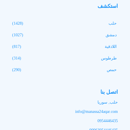
استكشف
حلب
(1428)
دمشق
(1027)
اللاذقية
(817)
طرطوس
(314)
حمص
(290)
اتصل بنا
حلب, سوريا
info@manassa24aqar.com
0954446435