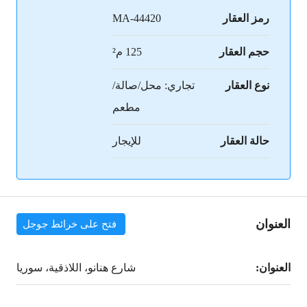
رمز العقار
MA-44420
حجم العقار
125 م²
نوع العقار
تجاري: محل/صالة/
مطعم
حالة العقار
للإيجار
العنوان
فتح على خرائط جوجل
العنوان:
شارع هنانو، اللاذقية، سوريا