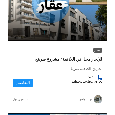
للإيجار
للإيجار محل في اللاذقية / مشروع شريتح
شريتح, اللاذقية، سوريا
45
م²
تجاري: محل/صالة/مطعم
التفاصيل
نور الهادي