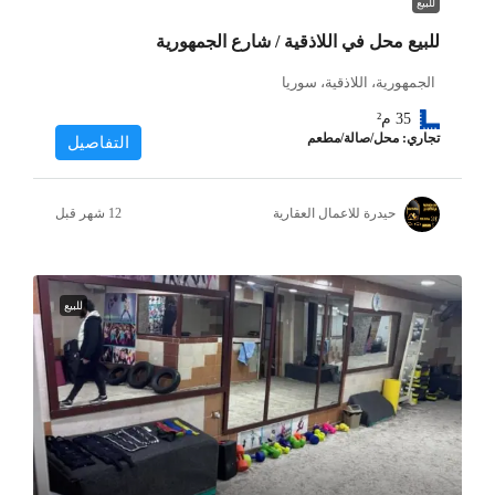
للبيع
للبيع محل في اللاذقية / شارع الجمهورية
الجمهورية، اللاذقية، سوريا
35
م²
تجاري: محل/صالة/مطعم
التفاصيل
حيدرة للاعمال العقارية
للبيع