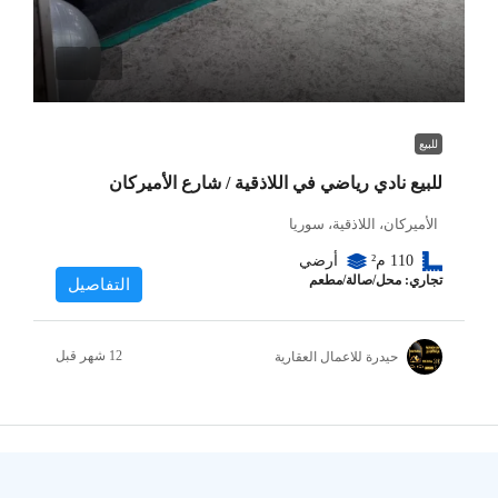
للبيع
للبيع نادي رياضي في اللاذقية / شارع الأميركان
الأميركان، اللاذقية، سوريا
110
م²
أرضي
تجاري: محل/صالة/مطعم
التفاصيل
حيدرة للاعمال العقارية