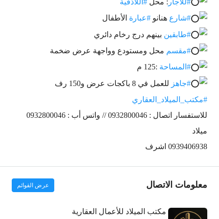
#للأجار
: محل
#اللاذقية
#شارع
هنانو
#عبارة
الأطفال
#طابقين
بينهم درج رخام دائري
#مقسم
محل ومستودع وواجهة عرض ضخمة
#المساحة
:125 م
#جاهز
للعمل في 8 باكجات عرض و150 رف
#مكتب_الميلاد_العقاري
للاستفسار اتصال : 0932800046 // واتس أب : 0932800046
ميلاد
0939406938 اشرف
معلومات الاتصال
عرض القوائم
مكتب الميلاد للأعمال العقارية