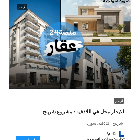
للإيجار
للإيجار
للايجار محل في اللاذقية / مشروع شريتح
شريتح, اللاذقية، سوريا
45
م²
تجاري: محل/صالة/مطعم