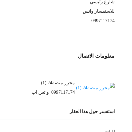
شارع رئيسي
للاستفسار واتس
0997117174
معلومات الاتصال
محرر منصة24 (1)
0997117174
واتس اب
استفسر حول هذا العقار
الهاتف