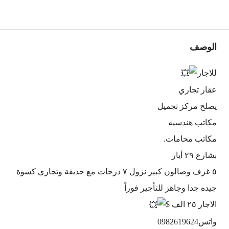
الوصف
للاجار
عقار تجاري
يصلح مركز تجميل
مكاتب هندسيه
مكاتب محامات.
بشارع ٢٩ أيار
٥ غرف وصالون كبير نزول ٧ درجات مع حديقة وتجاري كسوة
جيده جدا وجاهز للتأجير فوراً
الاجار ٢٥ الف $
واتس0982619624