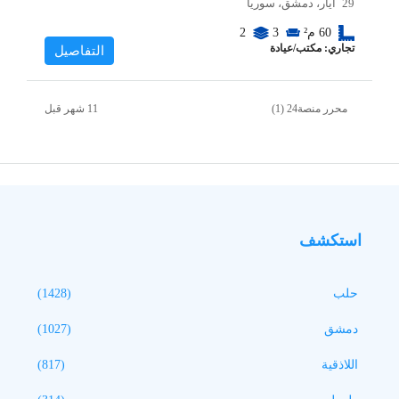
29 أيار، دمشق، سوريا
60
م²
3
2
تجاري: مكتب/عيادة
التفاصيل
محرر منصة24 (1)
استكشف
حلب
(1428)
دمشق
(1027)
اللاذقية
(817)