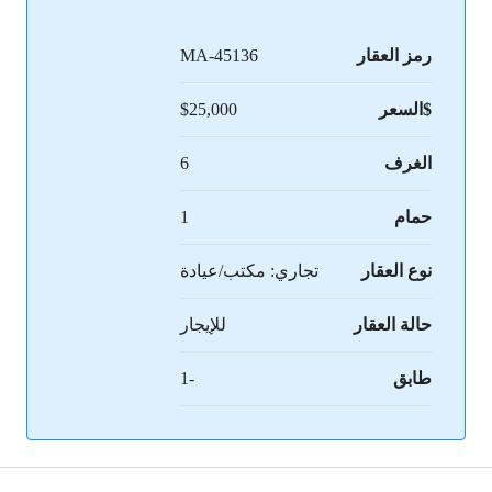
رمز العقار
MA-45136
$السعر
$25,000
الغرف
6
حمام
1
نوع العقار
تجاري: مكتب/عيادة
حالة العقار
للإيجار
طابق
-1