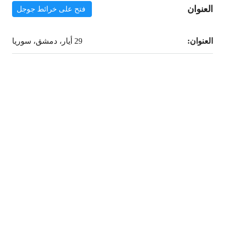
العنوان
فتح على خرائط جوجل
العنوان:
29 أيار، دمشق، سوريا