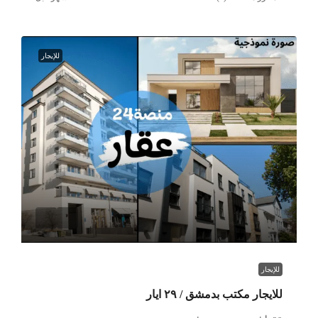
للإيجار
للإيجار
للايجار مكتب بدمشق / ٢٩ ايار