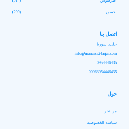
طرطوس
(314)
حمص
(290)
اتصل بنا
حلب, سوريا
info@manassa24aqar.com
0954446435
00963954446435
حول
من نحن
سياسة الخصوصية