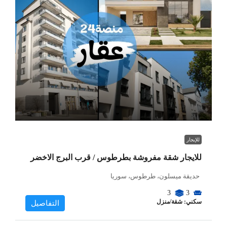
للإيجار
للايجار شقة مفروشة بطرطوس / قرب البرج الاخضر
حديقة ميسلون، طرطوس، سوريا
3
3
سكني: شقة/منزل
التفاصيل