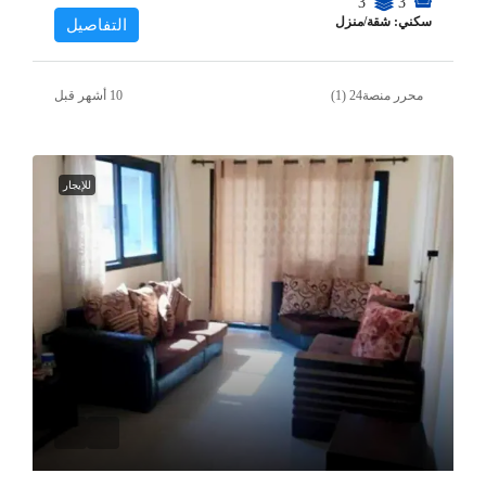
3
3
سكني: شقة/منزل
التفاصيل
محرر منصة24 (1)
للإيجار