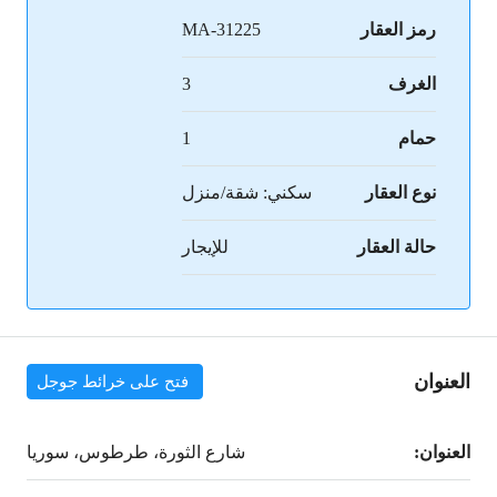
رمز العقار
MA-31225
الغرف
3
حمام
1
نوع العقار
سكني: شقة/منزل
حالة العقار
للإيجار
العنوان
فتح على خرائط جوجل
العنوان:
شارع الثورة، طرطوس، سوريا