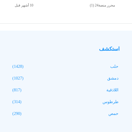
محرر منصة24 (1)
استكشف
حلب
(1428)
دمشق
(1027)
اللاذقية
(817)
طرطوس
(314)
حمص
(290)