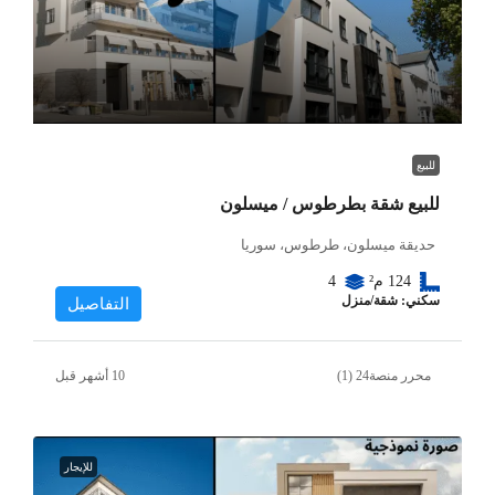
للبيع
للبيع شقة بطرطوس / ميسلون
حديقة ميسلون، طرطوس، سوريا
124
م²
4
سكني: شقة/منزل
التفاصيل
محرر منصة24 (1)
للإيجار