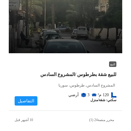
للبيع
للبيع شقة بطرطوس /المشروع السادس
المشروع السادس، طرطوس، سوريا
120
م²
3
أرضي
سكني: شقة/منزل
التفاصيل
محرر منصة24 (1)