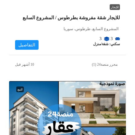
للإيجار
للايجار شقة مفروشة بطرطوس / المشروع السابع
المشروع السابع، طرطوس، سوريا
3
3
سكني: شقة/منزل
التفاصيل
محرر منصة24 (1)
للبيع