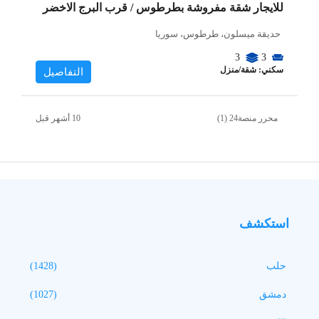
للايجار شقة مفروشة بطرطوس / قرب البرج الاخضر
حديقة ميسلون، طرطوس، سوريا
3
3
سكني: شقة/منزل
التفاصيل
محرر منصة24 (1)
استكشف
حلب
(1428)
دمشق
(1027)