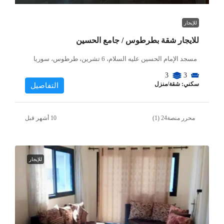
للإيجار
للايجار شقة بطرطوس / جامع الحسين
مسجد الإمام الحسين عليه السلام، 6 تشرين، طرطوس، سوريا
3
3
سكني: شقة/منزل
التفاصيل
محرر منصة24 (1)
للإيجار