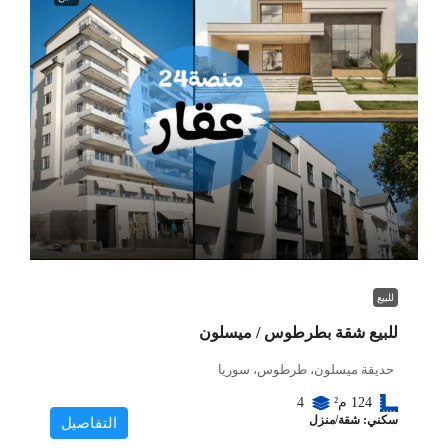
للبيع
للبيع شقة بطرطوس / ميسلون
حديقة ميسلون، طرطوس، سوريا
124
م²
4
سكني: شقة/منزل
التفاصيل