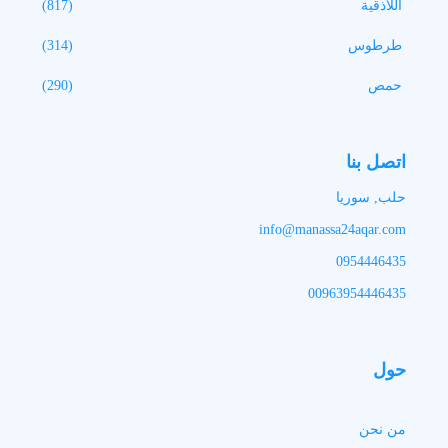
اللاذقية
(817)
طرطوس
(314)
حمص
(290)
اتصل بنا
حلب, سوريا
info@manassa24aqar.com
0954446435
00963954446435
حول
من نحن