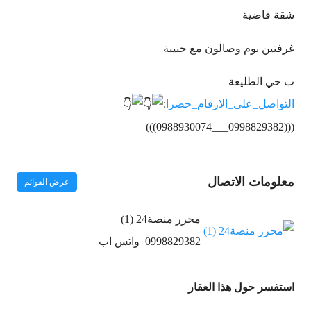
شقة فاضية
غرفتين نوم وصالون مع جنينة
ب حي الطليعة
التواصل_على_الارقام_حصرا
:
(((0988930074___0998829382)))
معلومات الاتصال
عرض القوائم
محرر منصة24 (1)
0998829382
واتس اب
استفسر حول هذا العقار