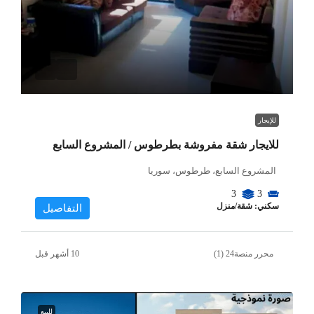
للإيجار
للايجار شقة مفروشة بطرطوس / المشروع السابع
المشروع السابع، طرطوس، سوريا
3
3
سكني: شقة/منزل
التفاصيل
محرر منصة24 (1)
للبيع