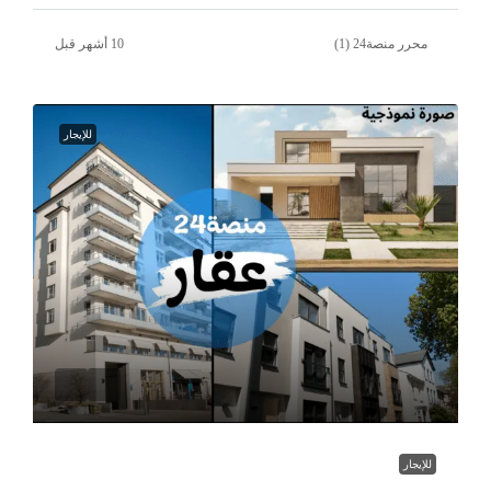
محرر منصة24 (1)
للإيجار
للإيجار