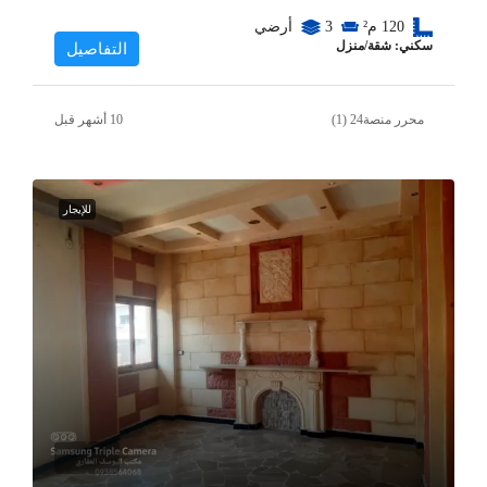
120
م²
3
أرضي
سكني: شقة/منزل
التفاصيل
محرر منصة24 (1)
للإيجار