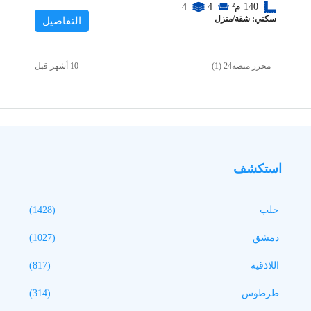
140
م²
4
4
سكني: شقة/منزل
التفاصيل
محرر منصة24 (1)
استكشف
حلب
(1428)
دمشق
(1027)
اللاذقية
(817)
طرطوس
(314)