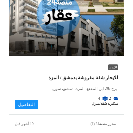
للإيجار
للايجار شقة مفروشة بدمشق / المزة
برج تالا، ابن المقفع، المزة، دمشق، سوريا
4
2
سكني: شقة/منزل
التفاصيل
محرر منصة24 (1)