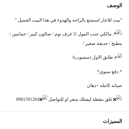
الوصف
”بيت للاجار استمتع بالراحه والهدوء في هذا البيت الجميل ”
/
مالكي جنب المول /3 غرف نوم / صالون كبير / حمامين /
مطبخ / حديقة صغير /
طابق الاول (منسوب)/
* دفع سنوي*
صيانه كامله +دهان
/
علق بنقطة ليصلك سعر او للتواصل
0981591204
المميزات