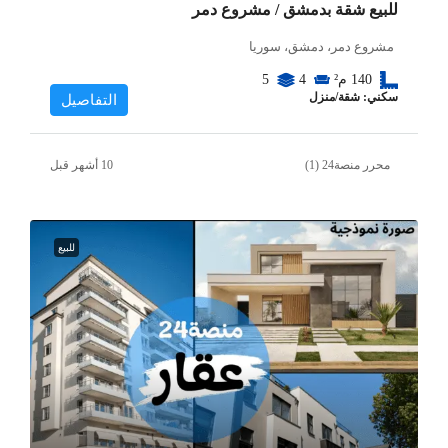
للبيع شقة بدمشق / مشروع دمر
مشروع دمر، دمشق، سوريا
140
م²
4
5
سكني: شقة/منزل
التفاصيل
محرر منصة24 (1)
للبيع