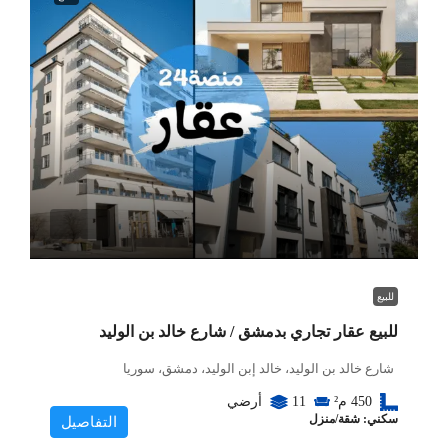
للبيع
للبيع عقار تجاري بدمشق / شارع خالد بن الوليد
شارع خالد بن الوليد، خالد إبن الوليد، دمشق، سوريا
450
م²
11
أرضي
سكني: شقة/منزل
التفاصيل