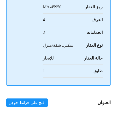
رمز العقار
MA-45950
الغرف
4
الحمامات
2
نوع العقار
سكني: شقة/منزل
حالة العقار
للإيجار
طابق
1
العنوان
فتح على خرائط جوجل