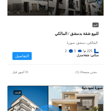
للبيع
للبيع شقة بدمشق / المالكي
المالكي، دمشق، سوريا
225
م²
5
2
سكني: شقة/منزل
التفاصيل
محرر منصة24 (1)
للإيجار