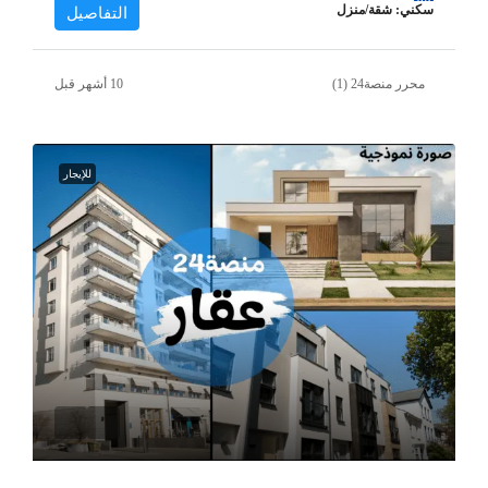
سكني: شقة/منزل
التفاصيل
محرر منصة24 (1)
للإيجار