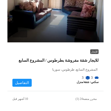
للإيجار
للايجار شقة مفروشة بطرطوس / المشروع السابع
المشروع السابع، طرطوس، سوريا
3
3
سكني: شقة/منزل
التفاصيل
محرر منصة24 (1)