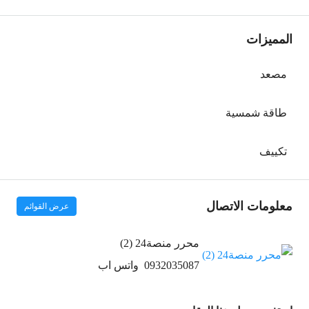
المميزات
مصعد
طاقة شمسية
تكييف
معلومات الاتصال
عرض القوائم
محرر منصة24 (2)
0932035087
واتس اب