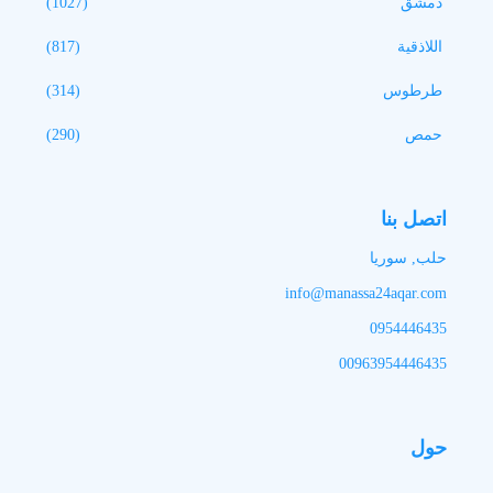
دمشق
(1027)
اللاذقية
(817)
طرطوس
(314)
حمص
(290)
اتصل بنا
حلب, سوريا
info@manassa24aqar.com
0954446435
00963954446435
حول