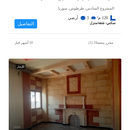
المشروع السادس، طرطوس، سوريا
120
م²
3
أرضي
سكني: شقة/منزل
التفاصيل
محرر منصة24 (1)
للإيجار