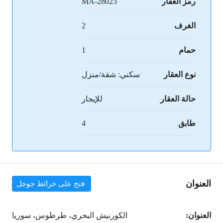
رمز العقار
MA-28023
الغرف
2
حمام
1
نوع العقار
سكني: شقة/منزل
حالة العقار
للإيجار
طابق
4
العنوان
فتح على خرائط جوجل
العنوان:
الكورنيش البحري، طرطوس، سوريا