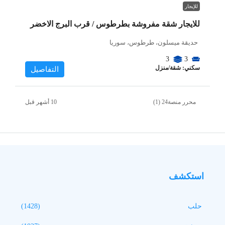
للإيجار
للايجار شقة مفروشة بطرطوس / قرب البرج الاخضر
حديقة ميسلون، طرطوس، سوريا
3
3
سكني: شقة/منزل
التفاصيل
محرر منصة24 (1)
استكشف
حلب
(1428)