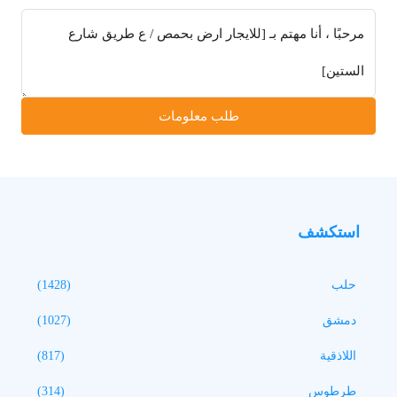
طلب معلومات
استكشف
حلب
(1428)
دمشق
(1027)
اللاذقية
(817)
طرطوس
(314)