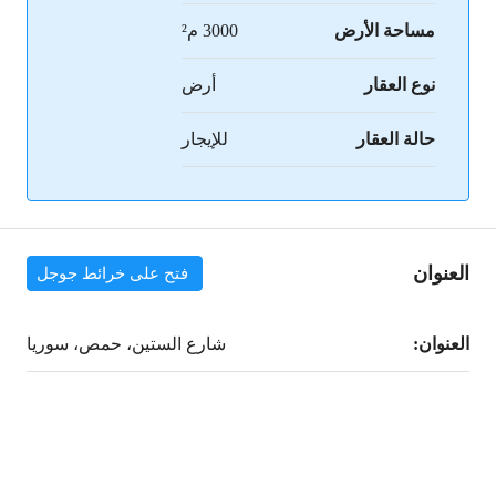
مساحة الأرض
3000 م²
نوع العقار
أرض
حالة العقار
للإيجار
العنوان
فتح على خرائط جوجل
العنوان:
شارع الستين، حمص، سوريا