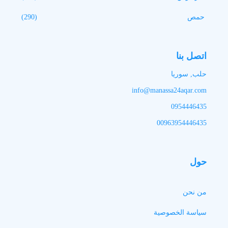
حمص
(290)
اتصل بنا
حلب, سوريا
info@manassa24aqar.com
0954446435
00963954446435
حول
من نحن
سياسة الخصوصية