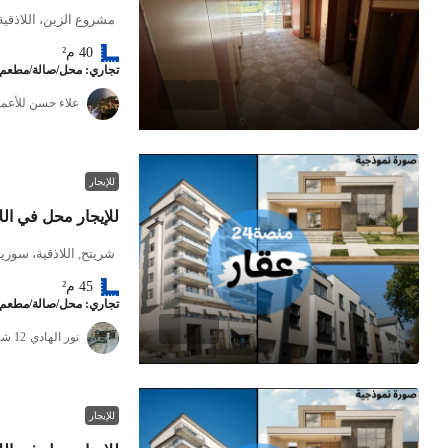
مشروع الزين، اللاذقية
40
م²
تجاري: محل/صالة/مطعم
علاء حسن للأعما
للإيجار
للإيجار محل في ال
شريتح, اللاذقية، سوريا
45
م²
تجاري: محل/صالة/مطعم
نور الهادي
للإيجار