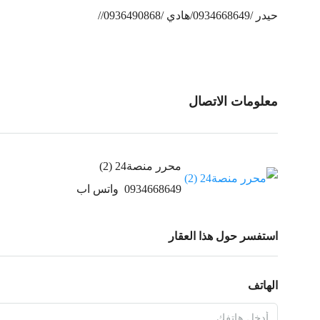
حيدر /0934668649/هادي /0936490868//
معلومات الاتصال
محرر منصة24 (2)
0934668649
واتس اب
استفسر حول هذا العقار
الهاتف