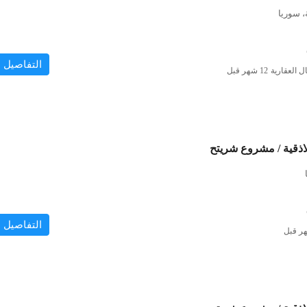
، سوريا
التفاصيل
ل العقارية
لاذقية / مشروع شريتح
التفاصيل