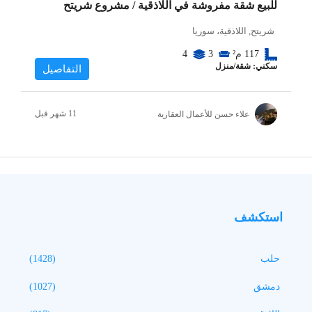
للبيع شقة مفروشة في اللاذقية / مشروع شريتح
شريتح, اللاذقية، سوريا
117
م²
3
4
سكني: شقة/منزل
التفاصيل
علاء حسن للأعمال العقارية
استكشف
حلب
(1428)
دمشق
(1027)