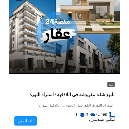
للبيع
للبيع شقة مفروشة في اللاذقية / استراد الثورة
استراد الثورة، الكورنيش الجنوبي، اللاذقية، سوريا
160
م²
3
1
سكني: شقة/منزل
التفاصيل