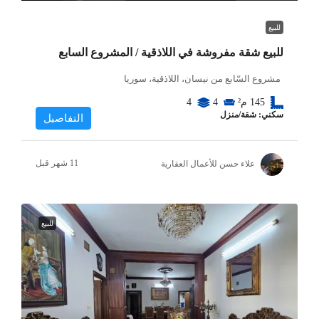
للبيع
للبيع شقة مفروشة في اللاذقية / المشروع السابع
مشروع السّابع من نيسان، اللاذقية، سوريا
145
م²
4
4
سكني: شقة/منزل
التفاصيل
علاء حسن للأعمال العقارية
للبيع