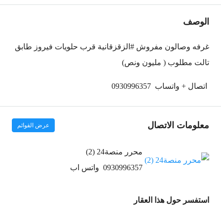
الوصف
غرفه وصالون مفروش #الزقزقانية قرب حلويات فيروز طابق
تالت مطلوب ( مليون ونص)
اتصال + واتساب
0930996357
معلومات الاتصال
عرض القوائم
محرر منصة24 (2)
0930996357
واتس اب
استفسر حول هذا العقار