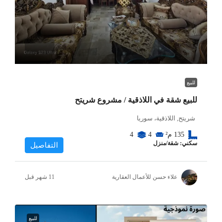
للبيع
للبيع شقة في اللاذقية / مشروع شريتح
شريتح, اللاذقية، سوريا
135
م²
4
4
سكني: شقة/منزل
التفاصيل
علاء حسن للأعمال العقارية
للبيع