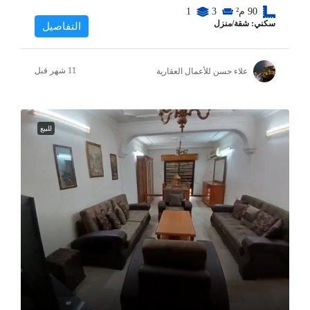
90
م²
3
1
سكني: شقة/منزل
التفاصيل
علاء حسن للأعمال العقارية
للبيع