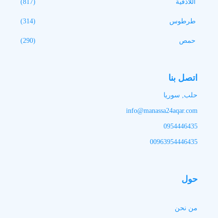
اللاذقية
(817)
طرطوس
(314)
حمص
(290)
اتصل بنا
حلب, سوريا
info@manassa24aqar.com
0954446435
00963954446435
حول
من نحن