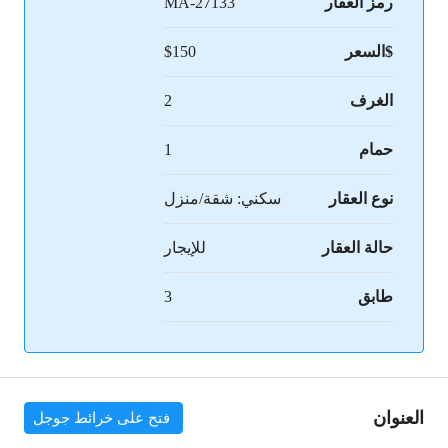
رمز العقار
MA-27133
$السعر
$150
الغرف
2
حمام
1
نوع العقار
سكني: شقة/منزل
حالة العقار
للإيجار
طابق
3
العنوان
فتح على خرائط جوجل