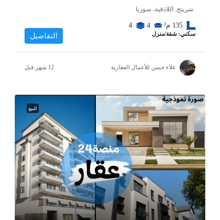
شريتح, اللاذقية، سوريا
135
م²
4
4
سكني: شقة/منزل
التفاصيل
علاء حسن للأعمال العقارية
للبيع