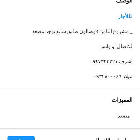
الوصف
#للأجار
_ مشروع التامن 3وصالون طابق سابع يوجد مصعد
للاتصال او واتس
اشرف ٠٩٤٧٣٣٣٢٢١
ميلاد ٠٩٣٢٨٠٠٠٤٦
المميزات
مصعد