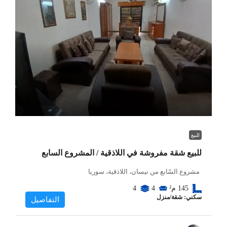
للبيع
للبيع شقة مفروشة في اللاذقية / المشروع السابع
مشروع السّابع من نيسان، اللاذقية، سوريا
145
م²
4
4
سكني: شقة/منزل
التفاصيل