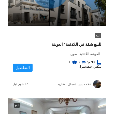
للبيع
للبيع شقة في اللاذقية / العوينة
العوينة، اللاذقية، سوريا
90
م²
3
1
سكني: شقة/منزل
التفاصيل
علاء حسن للأعمال العقارية
للبيع