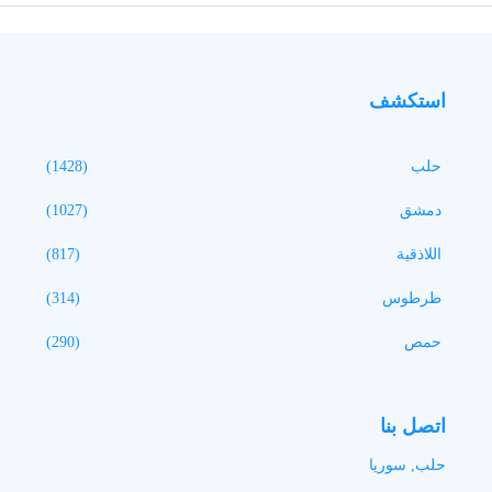
استكشف
حلب
(1428)
دمشق
(1027)
اللاذقية
(817)
طرطوس
(314)
حمص
(290)
اتصل بنا
حلب, سوريا