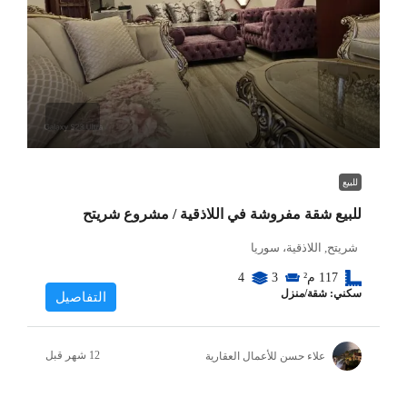
للبيع
للبيع شقة مفروشة في اللاذقية / مشروع شريتح
شريتح, اللاذقية، سوريا
117
م²
3
4
سكني: شقة/منزل
التفاصيل
علاء حسن للأعمال العقارية