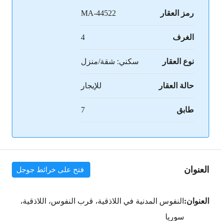
رمز العقار
MA-44522
الغرف
4
نوع العقار
سكني: شقة/منزل
حالة العقار
للإيجار
طابق
7
العنوان
فتح على خرائط جوجل
العنوان:
النفوس المدنية في اللاذقية، قرب النفوس، اللاذقية،
سوريا