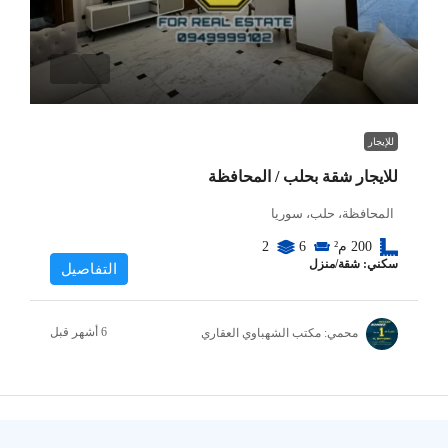
للإيجار
للايجار شقة بحلب / المحافظة
المحافظة، حلب، سوريا
200
م²
6
2
سكني: شقة/منزل
التفاصيل
محمي: مكتب الشهباوي العقاري