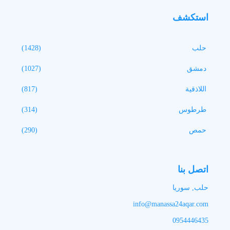
استكشف
حلب
(1428)
دمشق
(1027)
اللاذقية
(817)
طرطوس
(314)
حمص
(290)
اتصل بنا
حلب, سوريا
info@manassa24aqar.com
0954446435