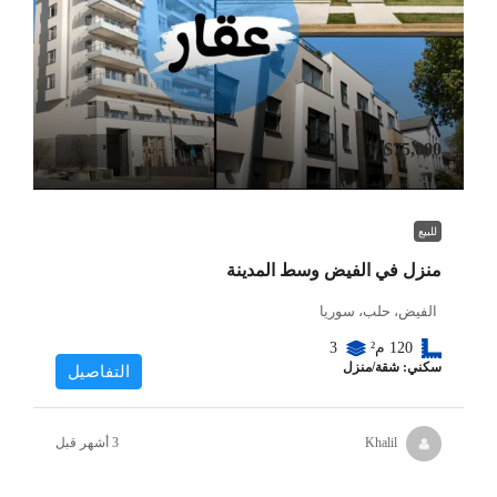
$75,000
للبيع
منزل في الفيض وسط المدينة
الفيض، حلب، سوريا
120
م²
3
سكني: شقة/منزل
التفاصيل
Khalil