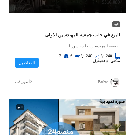
$310,000
للبيع
للبيع في حلب جمعية المهندسين الاولى
جمعيه المهندسين، حلب، سوريا
240
م²
240
م²
6
2
سكني: شقة/منزل
التفاصيل
Bashar
للبيع