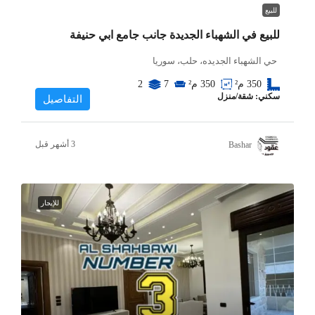
للبيع
للبيع في الشهباء الجديدة جانب جامع ابي حنيفة
حي الشهباء الجديده، حلب، سوريا
350
م²
350
م²
7
2
سكني: شقة/منزل
التفاصيل
Bashar
للإيجار