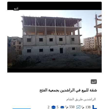
للبيع
$38,000
للبيع
شقة للبيع في الراشدين بجمعية الفتح
الراشدين طريق الشام
550
م²
138
م²
5
2