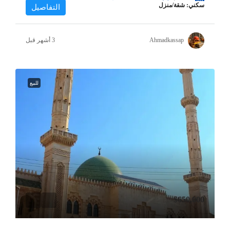
سكني: شقة/منزل
التفاصيل
Ahmadkassap
للبيع
$650,000