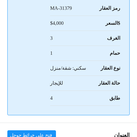
رمز العقار
MA-31379
$السعر
$4,000
الغرف
3
حمام
1
نوع العقار
سكني: شقة/منزل
حالة العقار
للإيجار
طابق
4
العنوان
فتح على خرائط جوجل