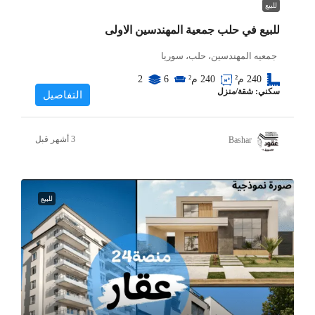
للبيع
للبيع في حلب جمعية المهندسين الاولى
جمعيه المهندسين، حلب، سوريا
240
م²
240
م²
6
2
سكني: شقة/منزل
التفاصيل
Bashar
للبيع