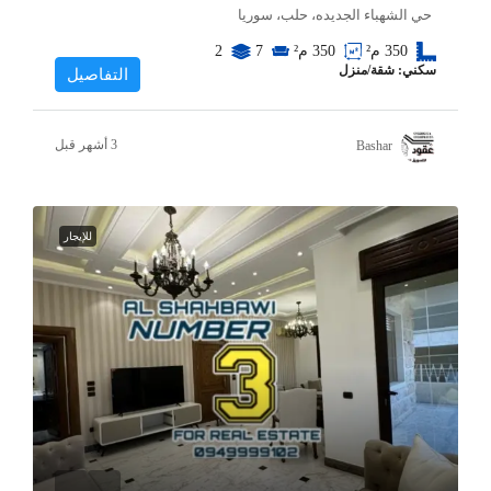
حي الشهباء الجديده، حلب، سوريا
350
م²
350
م²
7
2
سكني: شقة/منزل
التفاصيل
Bashar
للإيجار