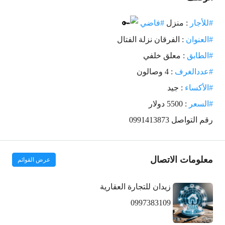
#للأجار
: منزل
#فاضي
#العنوان
: الفرقان نزلة الفتال
#الطابق
: معلق خلفي
#عددالغرف
: 4 وصالون
#الأكساء
: جيد
#السعر
: 5500 دولار
رقم التواصل 0991413873
معلومات الاتصال
عرض القوائم
زيدان للتجارة العقارية
0997383109