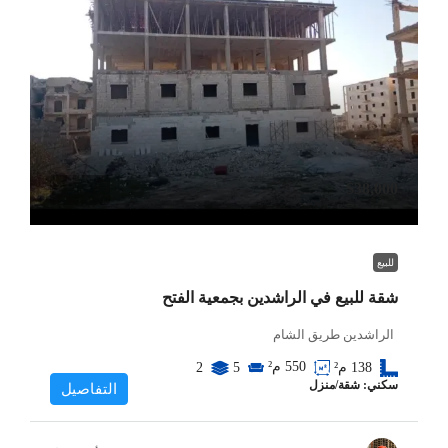
$38,000
للبيع
شقة للبيع في الراشدين بجمعية الفتح
الراشدين طريق الشام
550
م²
138
م²
5
2
سكني: شقة/منزل
التفاصيل