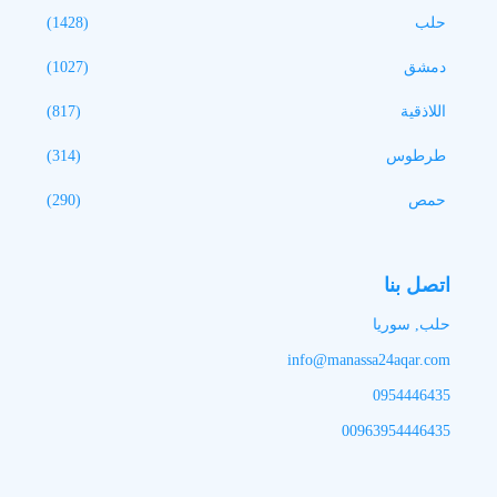
حلب
(1428)
دمشق
(1027)
اللاذقية
(817)
طرطوس
(314)
حمص
(290)
اتصل بنا
حلب, سوريا
info@manassa24aqar.com
0954446435
00963954446435