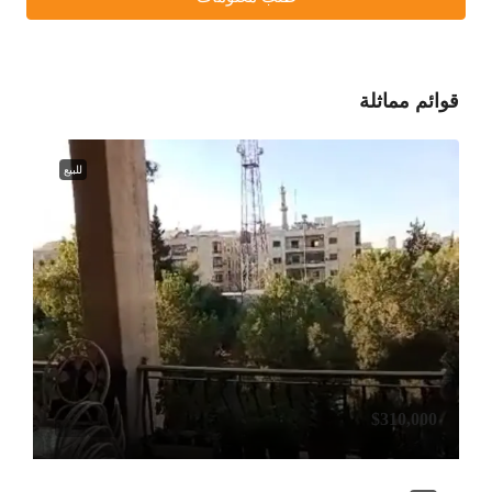
قوائم مماثلة
للبيع
$310,000