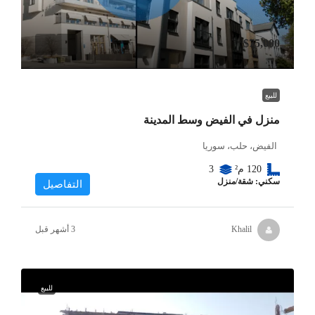
$75,000
للبيع
منزل في الفيض وسط المدينة
الفيض، حلب، سوريا
120
م²
3
سكني: شقة/منزل
التفاصيل
Khalil
للبيع