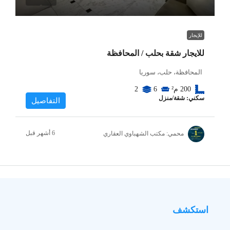
للإيجار
للايجار شقة بحلب / المحافظة
المحافظة، حلب، سوريا
200
م²
6
2
سكني: شقة/منزل
التفاصيل
محمي: مكتب الشهباوي العقاري
استكشف