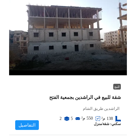
$38,000
للبيع
شقة للبيع في الراشدين بجمعية الفتح
الراشدين طريق الشام
550
م²
138
م²
5
2
سكني: شقة/منزل
التفاصيل