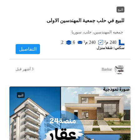
للبيع
للبيع في حلب جمعية المهندسين الاولى
جمعيه المهندسين، حلب، سوريا
240
م²
240
م²
6
2
سكني: شقة/منزل
التفاصيل
Bashar
للبيع