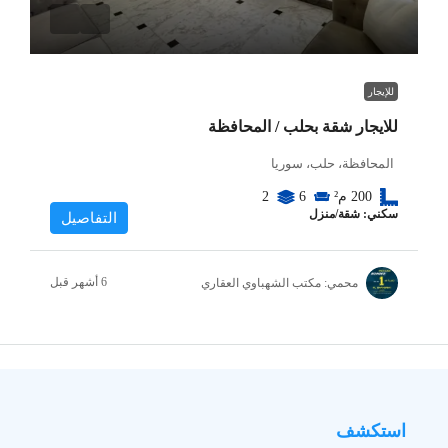
للإيجار
للايجار شقة بحلب / المحافظة
المحافظة، حلب، سوريا
200
م²
6
2
سكني: شقة/منزل
التفاصيل
محمي: مكتب الشهباوي العقاري
استكشف