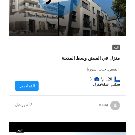
$75,000
للبيع
منزل في الفيض وسط المدينة
الفيض، حلب، سوريا
120
م²
3
سكني: شقة/منزل
التفاصيل
Khalil
للبيع