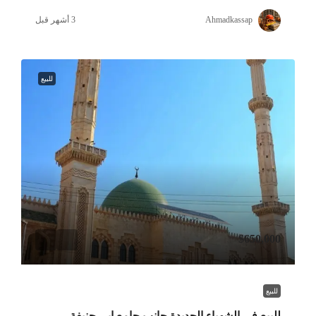
Ahmadkassap
للبيع
$650,000
للبيع
للبيع في الشهباء الجديدة جانب جامع ابي حنيفة