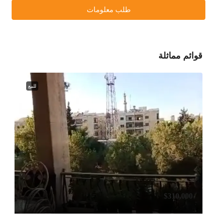
طلب معلومات
قوائم مماثلة
للبيع
$310,000