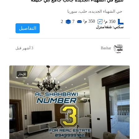
حي الشهباء الجديده، حلب، سوريا
350
م²
350
م²
7
2
سكني: شقة/منزل
التفاصيل
Bashar
للإيجار