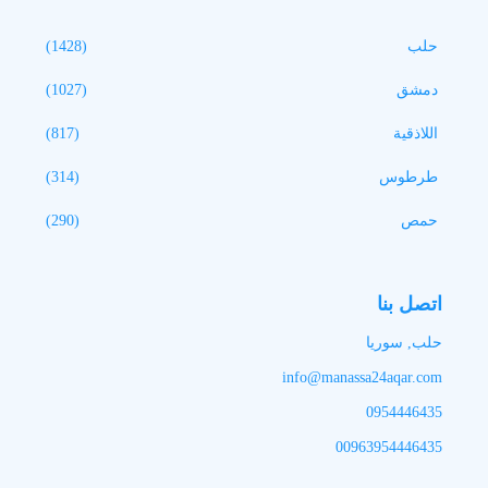
حلب
(1428)
دمشق
(1027)
اللاذقية
(817)
طرطوس
(314)
حمص
(290)
اتصل بنا
حلب, سوريا
info@manassa24aqar.com
0954446435
00963954446435