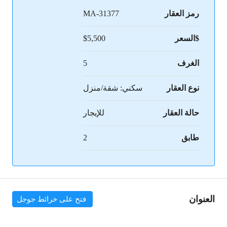
رمز العقار
MA-31377
$السعر
$5,500
الغرف
5
نوع العقار
سكني: شقة/منزل
حالة العقار
للإيجار
طابق
2
العنوان
فتح على خرائط جوجل