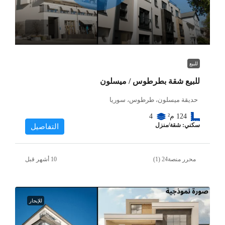
للبيع
للبيع شقة بطرطوس / ميسلون
حديقة ميسلون، طرطوس، سوريا
124
م²
4
سكني: شقة/منزل
التفاصيل
محرر منصة24 (1)
للإيجار