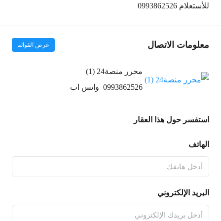
للأستعلام 0993862526
معلومات الاتصال
عرض القوائم
محرر منصة24 (1)
0993862526
واتس اب
استفسر حول هذا العقار
الهاتف
البريد الإلكتروني