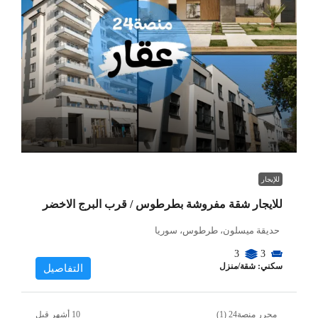
للإيجار
للايجار شقة مفروشة بطرطوس / قرب البرج الاخضر
حديقة ميسلون، طرطوس، سوريا
3
3
سكني: شقة/منزل
التفاصيل
محرر منصة24 (1)