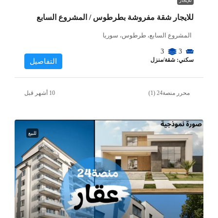
للإيجار
للايجار شقة مفروشة بطرطوس / المشروع السابع
المشروع السابع، طرطوس، سوريا
3
3
سكني: شقة/منزل
التفاصيل
محرر منصة24 (1)
للبيع