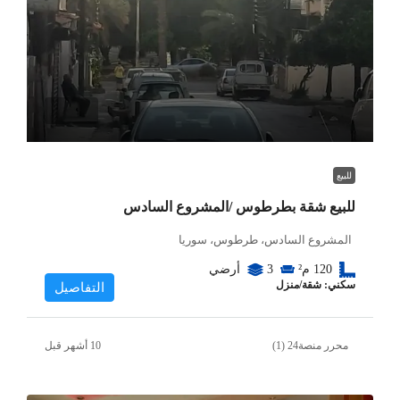
للبيع
للبيع شقة بطرطوس /المشروع السادس
المشروع السادس، طرطوس، سوريا
120
م²
3
أرضي
سكني: شقة/منزل
التفاصيل
محرر منصة24 (1)