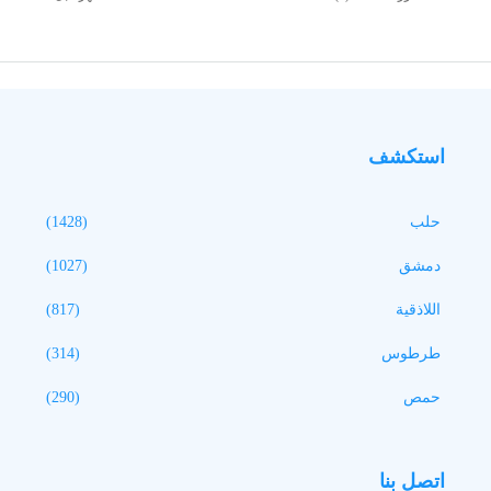
استكشف
حلب
(1428)
دمشق
(1027)
اللاذقية
(817)
طرطوس
(314)
حمص
(290)
اتصل بنا