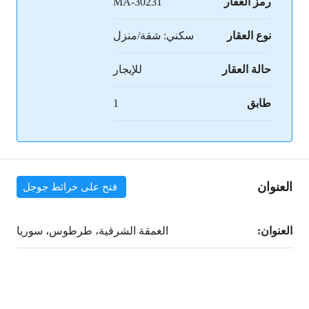
رمز العقار
MA-30231
نوع العقار
سكني: شقة/منزل
حالة العقار
للإيجار
طابق
1
العنوان
فتح على خرائط جوجل
العنوان:
الغمقة الشرقية، طرطوس، سوريا