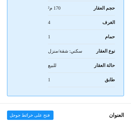
حجم العقار
170 م²
الغرف
4
حمام
1
نوع العقار
سكني: شقة/منزل
حالة العقار
للبيع
طابق
1
العنوان
فتح على خرائط جوجل