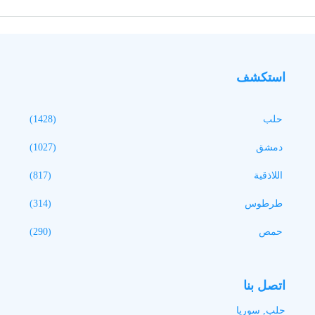
استكشف
حلب
(1428)
دمشق
(1027)
اللاذقية
(817)
طرطوس
(314)
حمص
(290)
اتصل بنا
حلب, سوريا