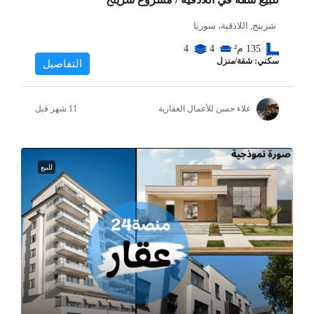
شريتح, اللاذقية، سوريا
135
م²
4
4
سكني: شقة/منزل
التفاصيل
علاء حسن للأعمال العقارية
للبيع