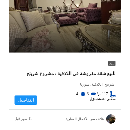
للبيع
للبيع شقة مفروشة في اللاذقية / مشروع شريتح
شريتح, اللاذقية، سوريا
117
م²
3
4
سكني: شقة/منزل
التفاصيل
علاء حسن للأعمال العقارية