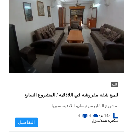
للبيع
للبيع شقة مفروشة في اللاذقية / المشروع السابع
مشروع السّابع من نيسان، اللاذقية، سوريا
145
م²
4
4
سكني: شقة/منزل
التفاصيل