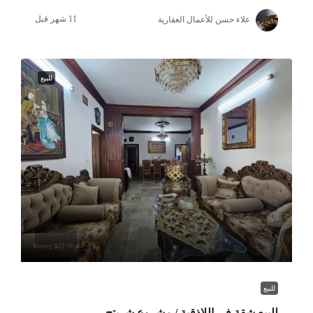
علاء حسن للأعمال العقارية
للبيع
للبيع
للبيع شقة في اللاذقية / مشروع شريتح