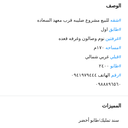
الوصف
#شقه
للبيع مشروع صليبه قرب معهد السعاده
#طابق
اول
#غرفتين
نوم وصالون وغرفه قعده
#مساحه
١٧٠م
#قبلي
غربي شمالي
#طابو
٢٤٠٠
#رقم
الهاتف ٠٩٤١٩٧٩٤٤٤
٠٩٨٨٨٩٦٥٦٠
المميزات
سند تمليك/طابو أخضر