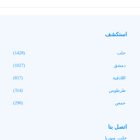
استكشف
حلب
(1428)
دمشق
(1027)
اللاذقية
(817)
طرطوس
(314)
حمص
(290)
اتصل بنا
حلب, سوريا