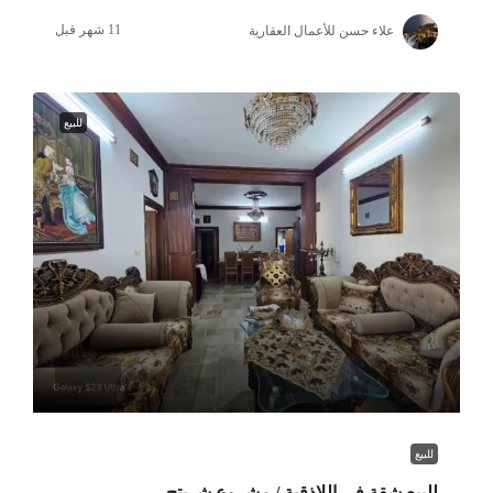
علاء حسن للأعمال العقارية
للبيع
للبيع
للبيع شقة في اللاذقية / مشروع شريتح