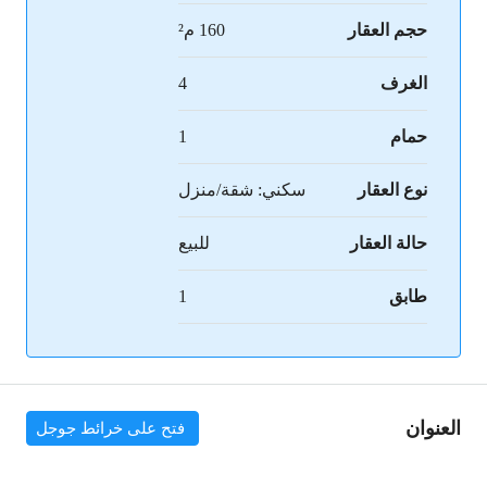
حجم العقار
160 م²
الغرف
4
حمام
1
نوع العقار
سكني: شقة/منزل
حالة العقار
للبيع
طابق
1
العنوان
فتح على خرائط جوجل