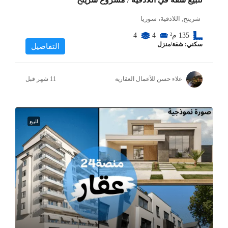
شريتح, اللاذقية، سوريا
135
م²
4
4
سكني: شقة/منزل
التفاصيل
علاء حسن للأعمال العقارية
للبيع