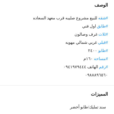
الوصف
#شقه
للبيع مشروع صليبه قرب معهد السعاده
#طابق
اول فني
#ثلاث
غرف وصالون
#قبلي
غربي شمالي مهويه
#طابو
٢٤٠٠
#مساحه
١٦٠م
#رقم
الهاتف ٠٩٤١٩٧٩٤٤٤
٠٩٨٨٨٩٦٥٦٠
المميزات
سند تمليك/طابو أخضر