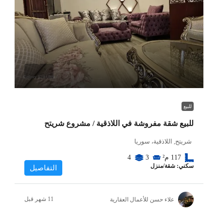
للبيع
للبيع شقة مفروشة في اللاذقية / مشروع شريتح
شريتح, اللاذقية، سوريا
117
م²
3
4
سكني: شقة/منزل
التفاصيل
علاء حسن للأعمال العقارية