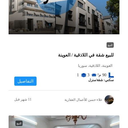
للبيع
للبيع شقة في اللاذقية / العوينة
العوينة، اللاذقية، سوريا
90
م²
3
1
سكني: شقة/منزل
التفاصيل
علاء حسن للأعمال العقارية
للبيع