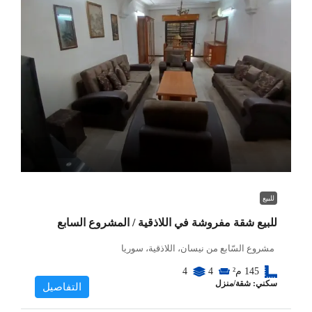
للبيع
للبيع شقة مفروشة في اللاذقية / المشروع السابع
مشروع السّابع من نيسان، اللاذقية، سوريا
145
م²
4
4
سكني: شقة/منزل
التفاصيل