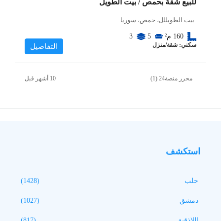
للبيع شقة بحمص / بيت الطويل
بيت الطويللل، حمص، سوريا
160
م²
5
3
سكني: شقة/منزل
التفاصيل
محرر منصة24 (1)
استكشف
حلب
(1428)
دمشق
(1027)
اللاذقية
(817)