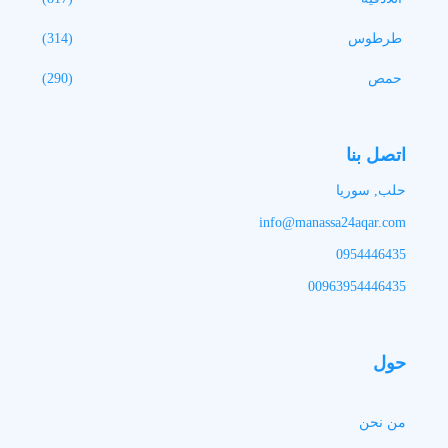
طرطوس
(314)
حمص
(290)
اتصل بنا
حلب, سوريا
info@manassa24aqar.com
0954446435
00963954446435
حول
من نحن