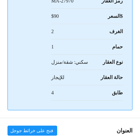
رمز العقار
MA-27970
$السعر
$90
الغرف
2
حمام
1
نوع العقار
سكني: شقة/منزل
حالة العقار
للإيجار
طابق
4
العنوان
فتح على خرائط جوجل