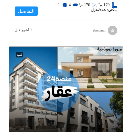
170
م²
170
م²
4
1
سكني: شقة/منزل
التفاصيل
abomaun
للبيع