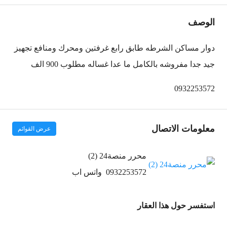
الوصف
دوار مساكن الشرطه طابق رابع غرفتين ومحرك ومنافع تجهيز
جيد جدا مفروشه بالكامل ما عدا غساله مطلوب 900 الف
0932253572
معلومات الاتصال
عرض القوائم
محرر منصة24 (2)
0932253572
واتس اب
استفسر حول هذا العقار