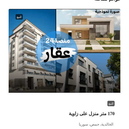
للبيع
$48,000
للبيع
170 متر منزل على زاوية
الخالدية، حمص، سوريا