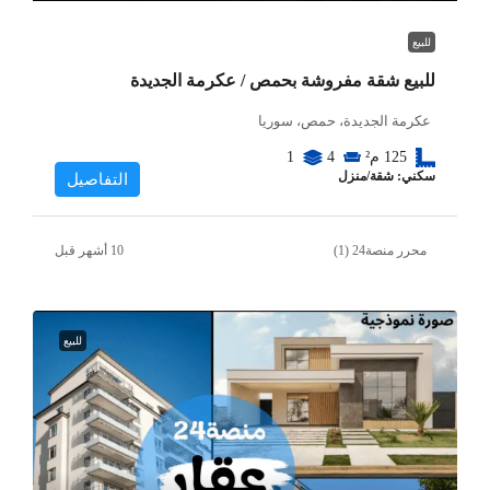
للبيع
للبيع شقة مفروشة بحمص / عكرمة الجديدة
عكرمة الجديدة، حمص، سوريا
125
م²
4
1
سكني: شقة/منزل
التفاصيل
محرر منصة24 (1)
للبيع