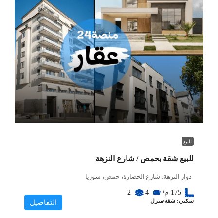
للبيع
للبيع شقة بحمص / شارع النزهة
دوار النزهة، شارع الحضارة، حمص، سوريا
175
م²
4
2
سكني: شقة/منزل
التفاصيل