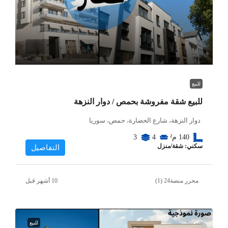
للبيع
للبيع شقة مفروشة بحمص / دوار النزهة
دوار النزهة، شارع الحضارة، حمص، سوريا
140
م²
4
3
سكني: شقة/منزل
التفاصيل
محرر منصة24 (1)
للبيع