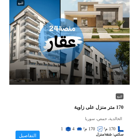
للبيع
$48,000
للبيع
170 متر منزل على زاوية
الخالدية، حمص، سوريا
170
م²
170
م²
4
1
سكني: شقة/منزل
التفاصيل