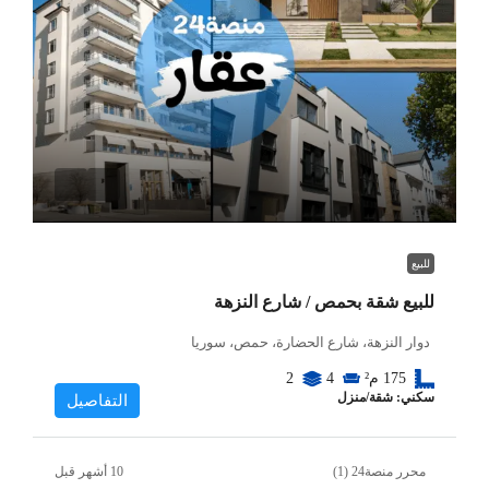
للبيع
للبيع شقة بحمص / شارع النزهة
دوار النزهة، شارع الحضارة، حمص، سوريا
175
م²
4
2
سكني: شقة/منزل
التفاصيل
محرر منصة24 (1)