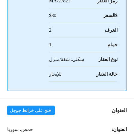
رمز العقار
MA-27821
$السعر
$80
الغرف
2
حمام
1
نوع العقار
سكني: شقة/منزل
حالة العقار
للإيجار
العنوان
فتح على خرائط جوجل
العنوان:
حمص، سوريا