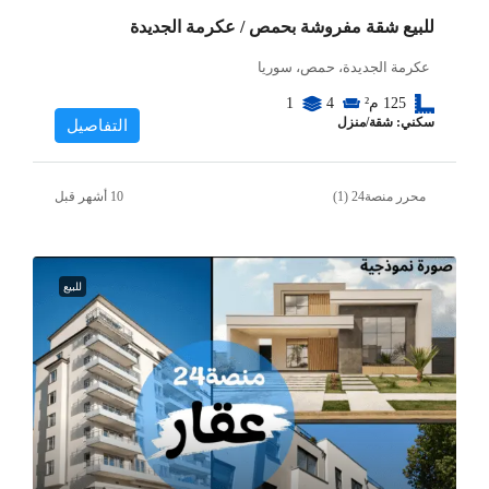
للبيع شقة مفروشة بحمص / عكرمة الجديدة
عكرمة الجديدة، حمص، سوريا
125
م²
4
1
سكني: شقة/منزل
التفاصيل
محرر منصة24 (1)
للبيع