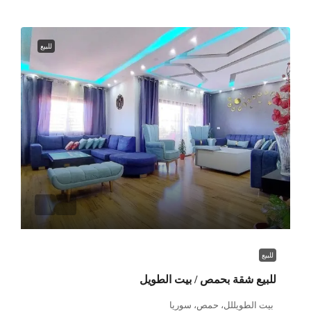
للبيع
للبيع
للبيع شقة بحمص / بيت الطويل
بيت الطويللل، حمص، سوريا