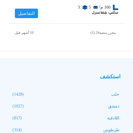
160
م²
5
3
سكني: شقة/منزل
التفاصيل
محرر منصة24 (1)
استكشف
حلب
(1428)
دمشق
(1027)
اللاذقية
(817)
طرطوس
(314)