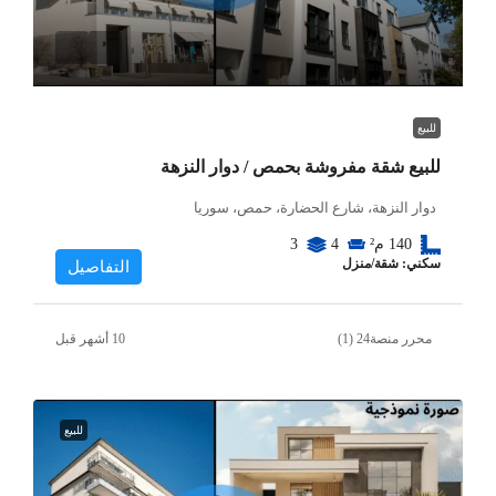
للبيع
للبيع شقة مفروشة بحمص / دوار النزهة
دوار النزهة، شارع الحضارة، حمص، سوريا
140
م²
4
3
سكني: شقة/منزل
التفاصيل
محرر منصة24 (1)
للبيع