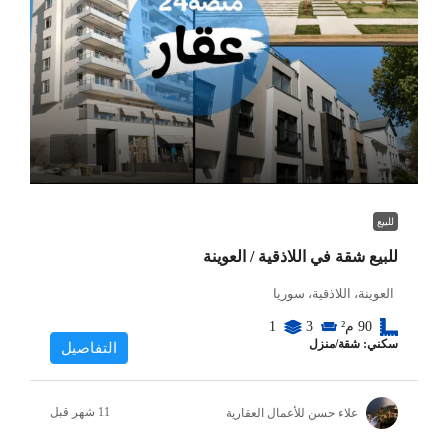
للبيع
للبيع شقة في اللاذقية / العوينة
العوينة، اللاذقية، سوريا
90
م²
3
1
سكني: شقة/منزل
التفاصيل
علاء حسن للأعمال العقارية