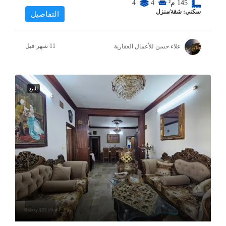
145
م²
4
4
سكني: شقة/منزل
التفاصيل
علاء حسن للأعمال العقارية
للبيع