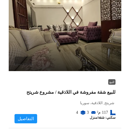
للبيع
للبيع شقة مفروشة في اللاذقية / مشروع شريتح
شريتح, اللاذقية، سوريا
117
م²
3
4
سكني: شقة/منزل
التفاصيل