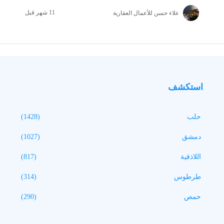
علاء حسن للأعمال العقارية
استكشف
حلب
(1428)
دمشق
(1027)
اللاذقية
(817)
طرطوس
(314)
حمص
(290)