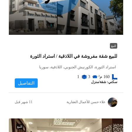
للبيع
للبيع شقة مفروشة في اللاذقية / استراد الثورة
استراد الثورة، الكورنيش الجنوبي، اللاذقية، سوريا
160
م²
3
1
سكني: شقة/منزل
التفاصيل
علاء حسن للأعمال العقارية
للبيع