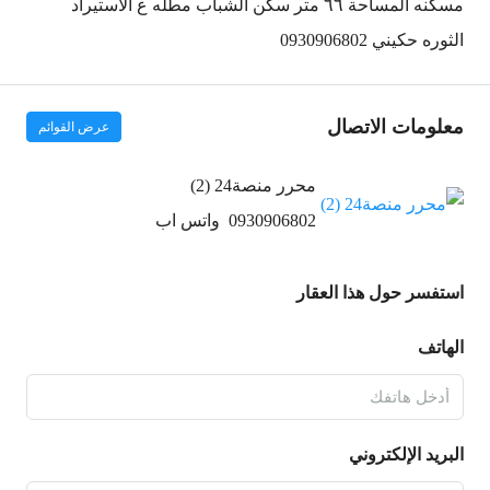
مسكنه المساحة ٦٦ متر سكن الشباب مطله ع الاستيراد
الثوره حكيني 0930906802
معلومات الاتصال
عرض القوائم
محرر منصة24 (2)
0930906802
واتس اب
استفسر حول هذا العقار
الهاتف
البريد الإلكتروني