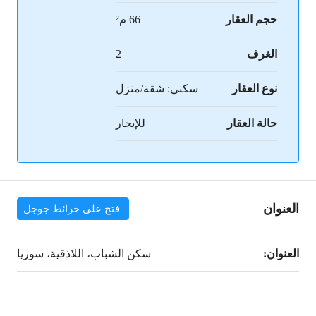
حجم العقار
66 م²
الغرف
2
نوع العقار
سكني: شقة/منزل
حالة العقار
للإيجار
العنوان
فتح على خرائط جوجل
العنوان:
سكن الشباب، اللاذقية، سوريا