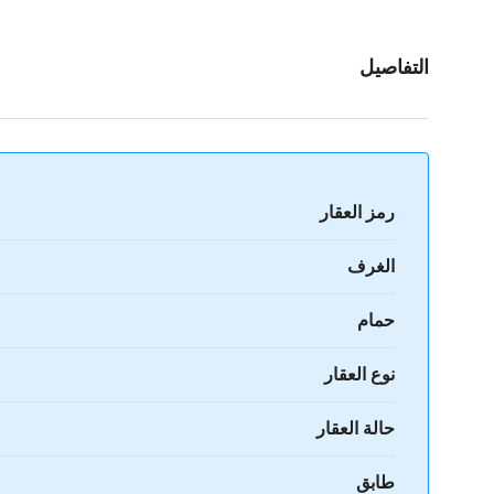
التفاصيل
رمز العقار
الغرف
حمام
نوع العقار
حالة العقار
طابق