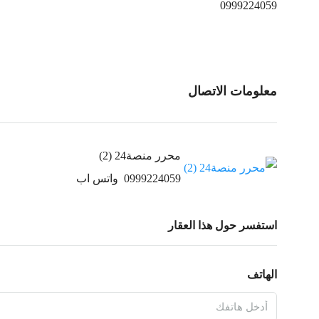
0999224059
معلومات الاتصال
محرر منصة24 (2)
0999224059
واتس اب
استفسر حول هذا العقار
الهاتف