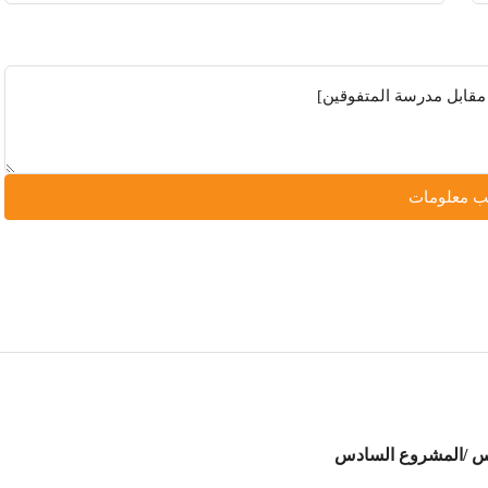
 معلومات
س /المشروع السادس