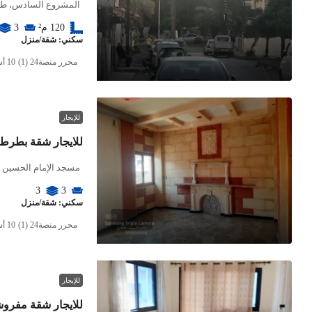
المشروع السادس، ط
120
م²
3
سكني: شقة/منزل
محرر منصة24 (1)
للإيجار
للايجار شقة بطرط
مسجد الإمام الحسين عليه السلام، 6 
3
3
سكني: شقة/منزل
محرر منصة24 (1)
للإيجار
للايجار شقة مفرو