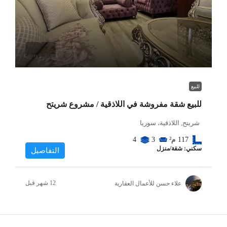
للبيع
للبيع شقة مفروشة في اللاذقية / مشروع شريتح
شريتح, اللاذقية، سوريا
117
م²
3
4
سكني: شقة/منزل
التفاصيل
علاء حسن للأعمال العقارية