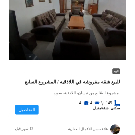
للبيع
للبيع شقة مفروشة في اللاذقية / المشروع السابع
مشروع السّابع من نيسان، اللاذقية، سوريا
145
م²
4
4
سكني: شقة/منزل
التفاصيل
علاء حسن للأعمال العقارية