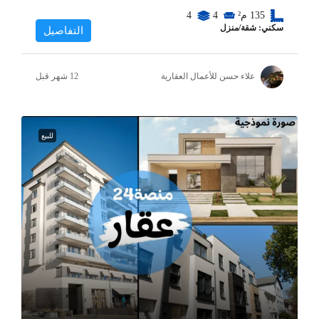
135
م²
4
4
سكني: شقة/منزل
التفاصيل
علاء حسن للأعمال العقارية
للبيع