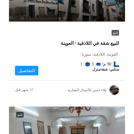
للبيع
للبيع شقة في اللاذقية / العوينة
العوينة، اللاذقية، سوريا
90
م²
3
1
سكني: شقة/منزل
التفاصيل
علاء حسن للأعمال العقارية
للبيع