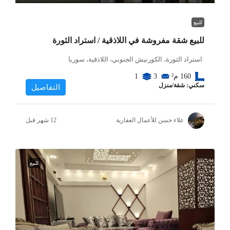
للبيع
للبيع شقة مفروشة في اللاذقية / استراد الثورة
استراد الثورة، الكورنيش الجنوبي، اللاذقية، سوريا
160
م²
3
1
سكني: شقة/منزل
التفاصيل
علاء حسن للأعمال العقارية
للبيع