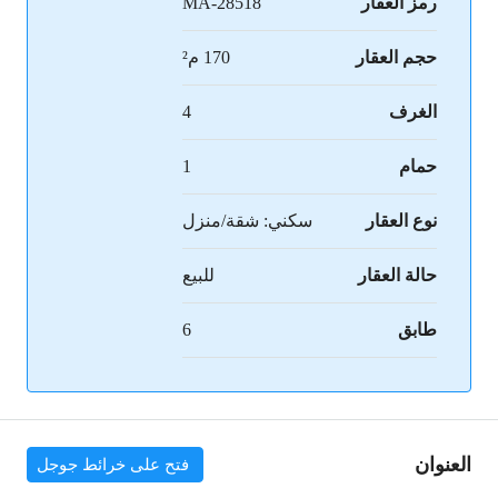
رمز العقار
MA-28518
حجم العقار
170 م²
الغرف
4
حمام
1
نوع العقار
سكني: شقة/منزل
حالة العقار
للبيع
طابق
6
العنوان
فتح على خرائط جوجل