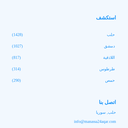
استكشف
حلب
(1428)
دمشق
(1027)
اللاذقية
(817)
طرطوس
(314)
حمص
(290)
اتصل بنا
حلب, سوريا
info@manassa24aqar.com