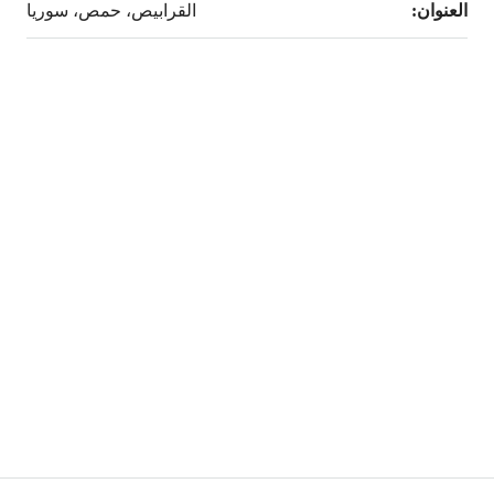
العنوان:
القرابيص، حمص، سوريا