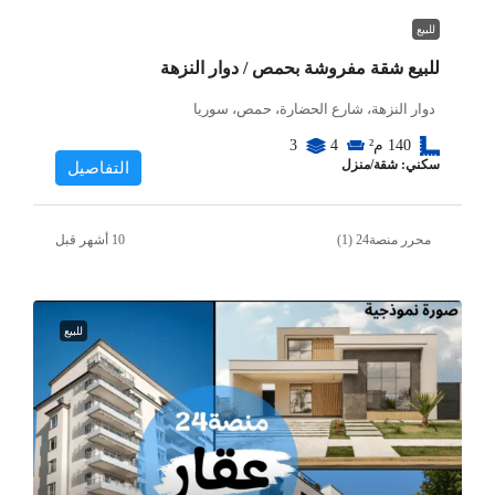
للبيع
للبيع شقة مفروشة بحمص / دوار النزهة
دوار النزهة، شارع الحضارة، حمص، سوريا
140
م²
4
3
سكني: شقة/منزل
التفاصيل
محرر منصة24 (1)
للبيع