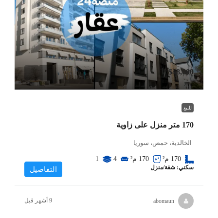
$48,000
للبيع
170 متر منزل على زاوية
الخالدية، حمص، سوريا
170
م²
170
م²
4
1
سكني: شقة/منزل
التفاصيل
abomaun