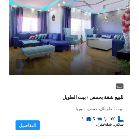
للبيع
للبيع شقة بحمص / بيت الطويل
بيت الطويللل، حمص، سوريا
160
م²
5
3
سكني: شقة/منزل
التفاصيل