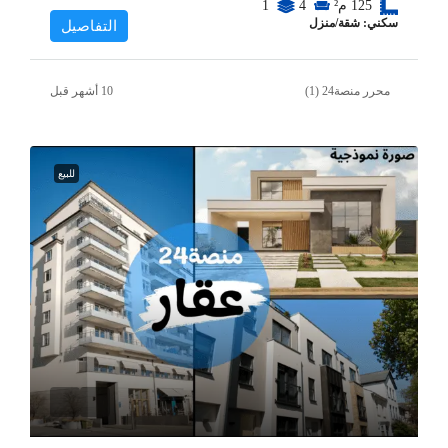
125
م²
4
1
سكني: شقة/منزل
التفاصيل
محرر منصة24 (1)
للبيع