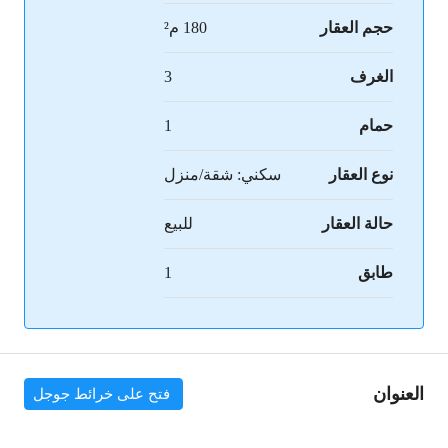
حجم العقار
180 م²
الغرف
3
حمام
1
نوع العقار
سكني: شقة/منزل
حالة العقار
للبيع
طابق
1
العنوان
فتح على خرائط جوجل