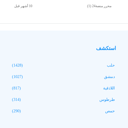
محرر منصة24 (1)
استكشف
حلب
(1428)
دمشق
(1027)
اللاذقية
(817)
طرطوس
(314)
حمص
(290)