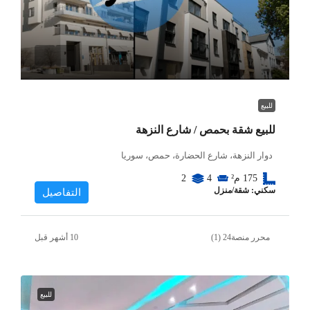
للبيع
للبيع شقة بحمص / شارع النزهة
دوار النزهة، شارع الحضارة، حمص، سوريا
175
م²
4
2
سكني: شقة/منزل
التفاصيل
محرر منصة24 (1)
للبيع