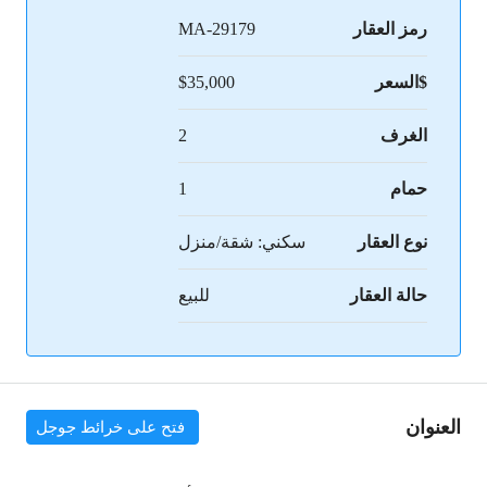
رمز العقار
MA-29179
$السعر
$35,000
الغرف
2
حمام
1
نوع العقار
سكني: شقة/منزل
حالة العقار
للبيع
العنوان
فتح على خرائط جوجل