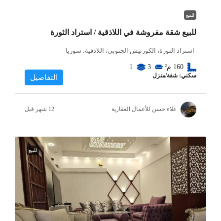
للبيع
للبيع شقة مفروشة في اللاذقية / استراد الثورة
استراد الثورة، الكورنيش الجنوبي، اللاذقية، سوريا
160
م²
3
1
سكني: شقة/منزل
التفاصيل
علاء حسن للأعمال العقارية
للبيع