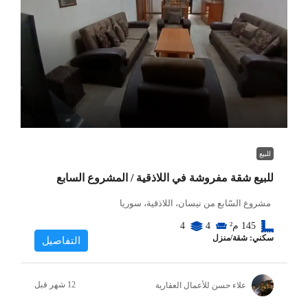
للبيع
للبيع شقة مفروشة في اللاذقية / المشروع السابع
مشروع السّابع من نيسان، اللاذقية، سوريا
145
م²
4
4
سكني: شقة/منزل
التفاصيل
علاء حسن للأعمال العقارية