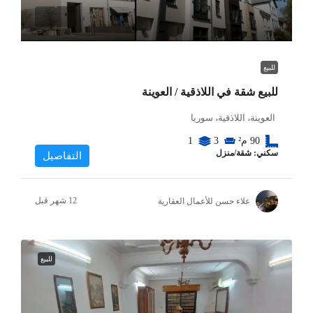
للبيع
للبيع شقة في اللاذقية / العوينة
العوينة، اللاذقية، سوريا
90
م²
3
1
سكني: شقة/منزل
التفاصيل
علاء حسن للأعمال العقارية
للبيع