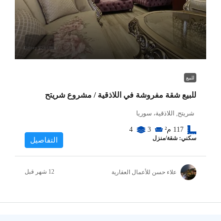
للبيع
للبيع شقة مفروشة في اللاذقية / مشروع شريتح
شريتح, اللاذقية، سوريا
117
م²
3
4
سكني: شقة/منزل
التفاصيل
علاء حسن للأعمال العقارية