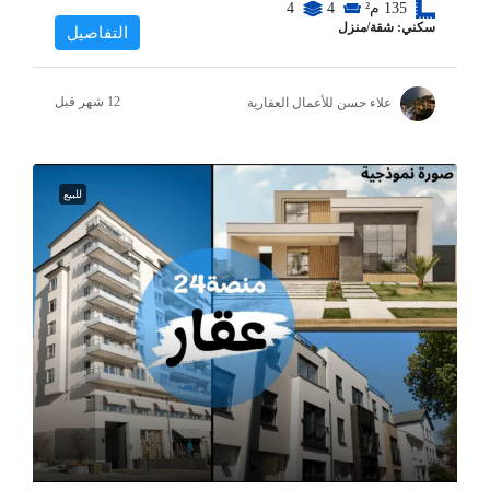
135
م²
4
4
سكني: شقة/منزل
التفاصيل
علاء حسن للأعمال العقارية
للبيع