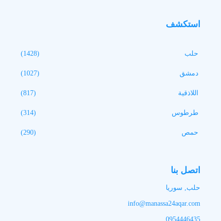
استكشف
حلب
(1428)
دمشق
(1027)
اللاذقية
(817)
طرطوس
(314)
حمص
(290)
اتصل بنا
حلب, سوريا
info@manassa24aqar.com
0954446435