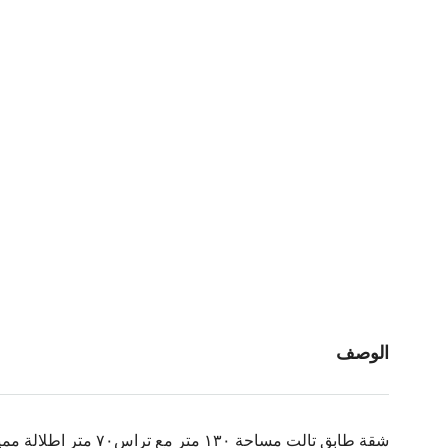
الوصف
شقة طابق تالت مساحة ١٣٠ متر مع تراس٧٠ متر اطلالة مميزة على وادي بردى وجبال لبنان مكسية ٩٠ بالمية