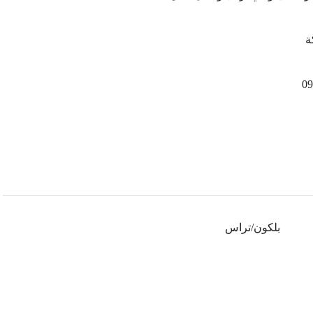
ة
09
بلكون/تراس