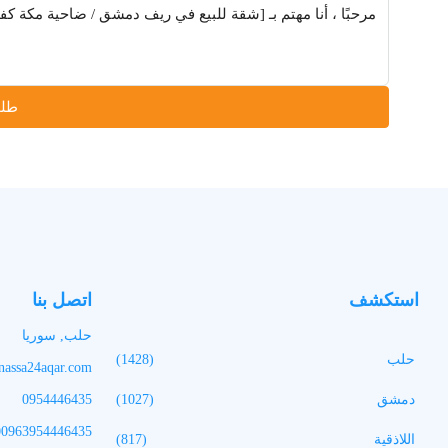
طلب
استكشف
اتصل بنا
حلب, سوريا
حلب
(1428)
assa24aqar.com
دمشق
(1027)
0954446435
00963954446435
اللاذقية
(817)