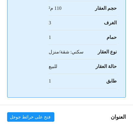
حجم العقار
110 م²
الغرف
3
حمام
1
نوع العقار
سكني: شقة/منزل
حالة العقار
للبيع
طابق
1
العنوان
فتح على خرائط جوجل