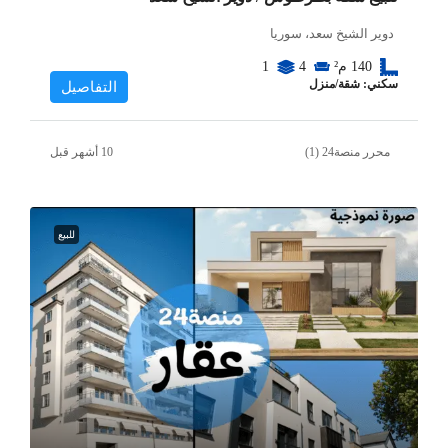
دوير الشيخ سعد، سوريا
140
م²
4
1
سكني: شقة/منزل
التفاصيل
محرر منصة24 (1)
للبيع