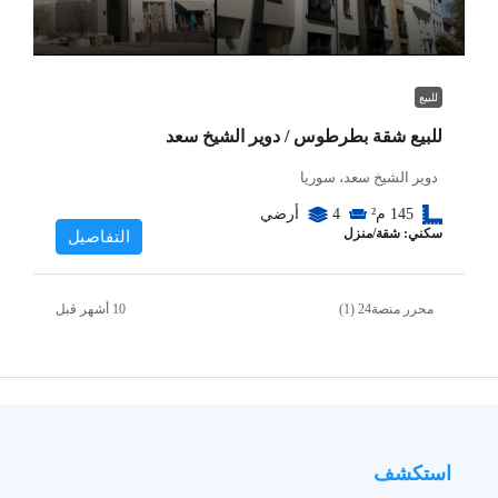
للبيع
للبيع شقة بطرطوس / دوير الشيخ سعد
دوير الشيخ سعد، سوريا
145
م²
4
أرضي
سكني: شقة/منزل
التفاصيل
محرر منصة24 (1)
استكشف