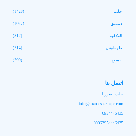
حلب
(1428)
دمشق
(1027)
اللاذقية
(817)
طرطوس
(314)
حمص
(290)
اتصل بنا
حلب, سوريا
info@manassa24aqar.com
0954446435
00963954446435