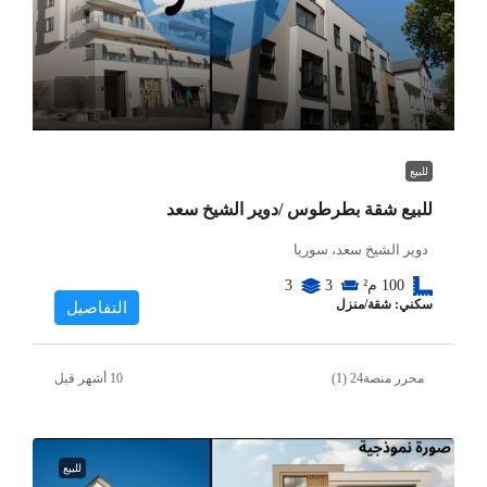
للبيع
للبيع شقة بطرطوس /دوير الشيخ سعد
دوير الشيخ سعد، سوريا
100
م²
3
3
سكني: شقة/منزل
التفاصيل
محرر منصة24 (1)
للبيع