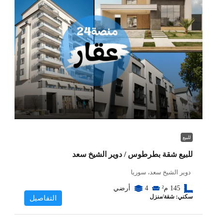
للبيع
للبيع شقة بطرطوس / دوير الشيخ سعد
دوير الشيخ سعد، سوريا
145
م²
4
أرضي
سكني: شقة/منزل
التفاصيل