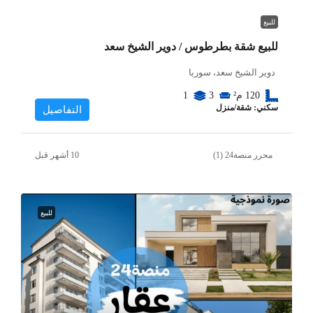
للبيع
للبيع شقة بطرطوس / دوير الشيخ سعد
دوير الشيخ سعد، سوريا
120
م²
3
1
سكني: شقة/منزل
التفاصيل
محرر منصة24 (1)
للبيع