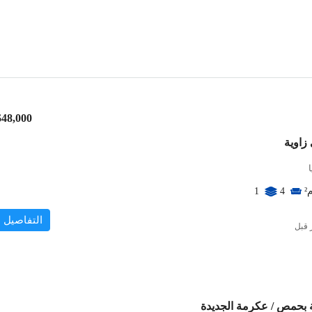
$48,000
²
1
4
التفاصيل
 بحمص / عكرمة الجديدة