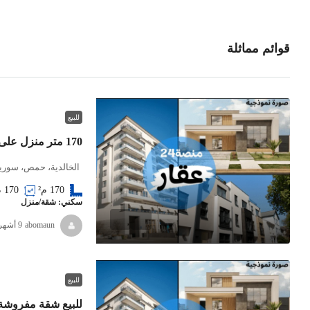
قوائم مماثلة
للبيع
170 متر منزل على زاوية
الخالدية، حمص، سوريا
170
م
170
م²
سكني: شقة/منزل
abomaun
للبيع
للبيع شقة مفروشة