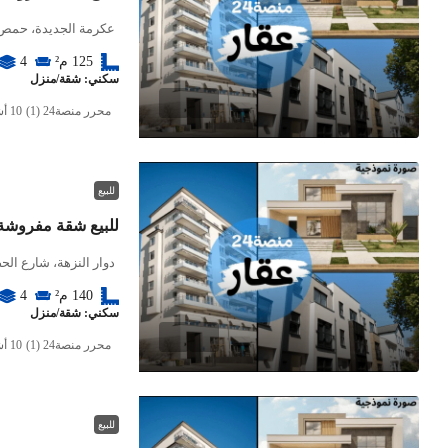
عكرمة الجديدة، حمص،
125
م²
4
سكني: شقة/منزل
محرر منصة24 (1)
للبيع
للبيع شقة مفروشة 
دوار النزهة، شارع ال
140
م²
4
سكني: شقة/منزل
محرر منصة24 (1)
للبيع