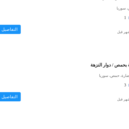
 سوريا
1
التفاصيل
بحمص / دوار النزهة
حضارة، حمص، سوريا
3
التفاصيل