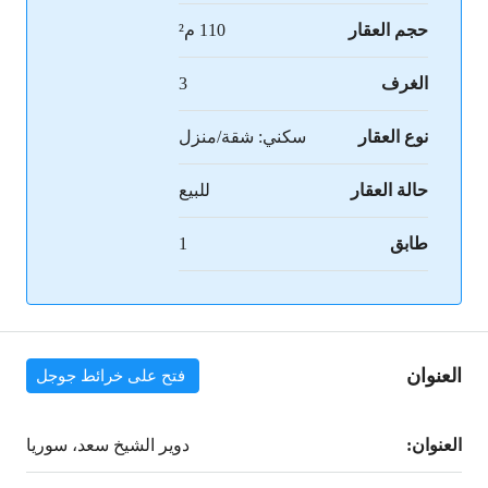
حجم العقار
110 م²
الغرف
3
نوع العقار
سكني: شقة/منزل
حالة العقار
للبيع
طابق
1
العنوان
فتح على خرائط جوجل
العنوان:
دوير الشيخ سعد، سوريا