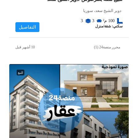
دوير الشيخ سعد، سوريا
100
م²
3
3
سكني: شقة/منزل
التفاصيل
محرر منصة24 (1)
للبيع