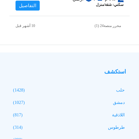
سكني: شقة/منزل
التفاصيل
محرر منصة24 (1)
استكشف
حلب
(1428)
دمشق
(1027)
اللاذقية
(817)
طرطوس
(314)