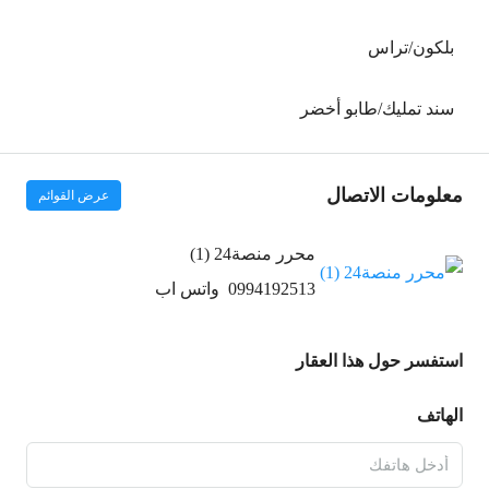
بلكون/تراس
سند تمليك/طابو أخضر
معلومات الاتصال
عرض القوائم
محرر منصة24 (1)
0994192513
واتس اب
استفسر حول هذا العقار
الهاتف