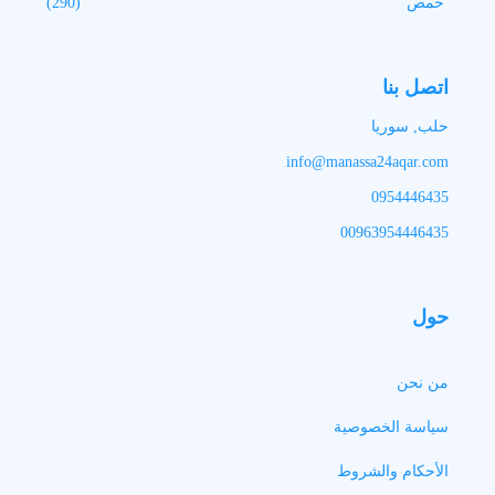
حمص
(290)
اتصل بنا
حلب, سوريا
info@manassa24aqar.com
0954446435
00963954446435
حول
من نحن
سياسة الخصوصية
الأحكام والشروط