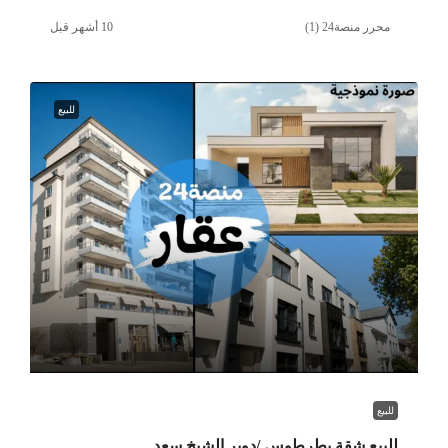
محرر منصة24 (1)
للبيع
للبيع
للبيع شقة بطرطوس /دوير الشيخ سعد