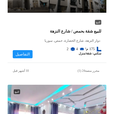
للبيع
للبيع شقة بحمص / شارع النزهة
دوار النزهة، شارع الحضارة، حمص، سوريا
175
م²
4
2
سكني: شقة/منزل
التفاصيل
محرر منصة24 (1)
للبيع