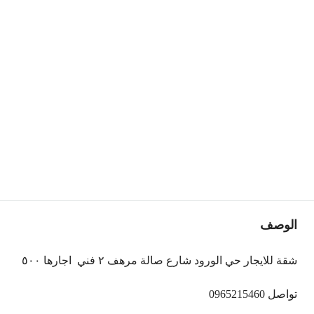
الوصف
شقة للايجار حي الورود شارع صالة مرهف ٢ فني
اجارها ٥٠٠
تواصل 0965215460