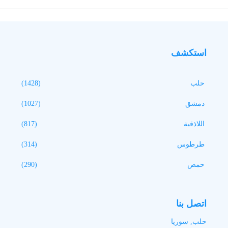
استكشف
حلب
(1428)
دمشق
(1027)
اللاذقية
(817)
طرطوس
(314)
حمص
(290)
اتصل بنا
حلب, سوريا