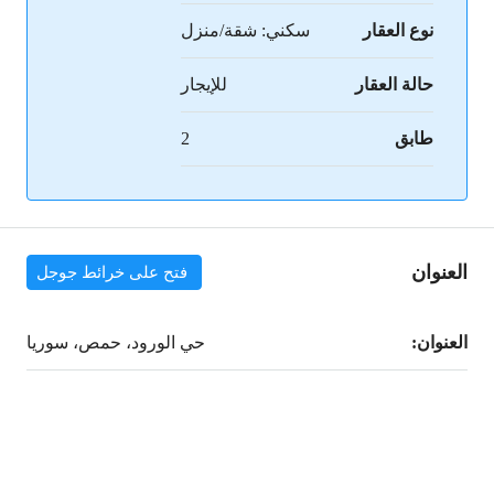
نوع العقار
سكني: شقة/منزل
حالة العقار
للإيجار
طابق
2
العنوان
فتح على خرائط جوجل
العنوان:
حي الورود، حمص، سوريا