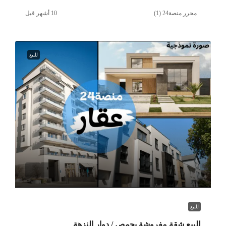
محرر منصة24 (1)
للبيع
للبيع
للبيع شقة مفروشة بحمص / دوار النزهة