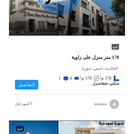
$48,000
للبيع
170 متر منزل على زاوية
الخالدية، حمص، سوريا
170
م²
170
م²
4
1
سكني: شقة/منزل
التفاصيل
abomaun
للبيع