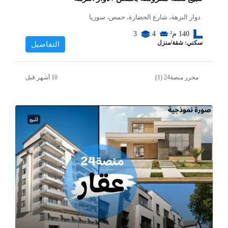
دوار النزهة، شارع الحضارة، حمص، سوريا
140
م²
4
3
سكني: شقة/منزل
التفاصيل
محرر منصة24 (1)
للبيع