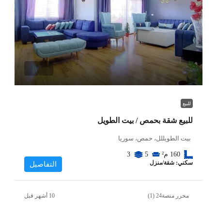
للبيع
للبيع شقة بحمص / بيت الطويل
بيت الطويللل، حمص، سوريا
160
م²
5
3
سكني: شقة/منزل
التفاصيل
محرر منصة24 (1)