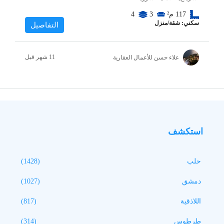
117
م²
3
4
سكني: شقة/منزل
التفاصيل
علاء حسن للأعمال العقارية
استكشف
حلب
(1428)
دمشق
(1027)
اللاذقية
(817)
طرطوس
(314)