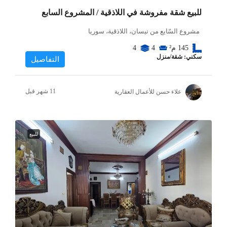
للبيع شقة مفروشة في اللاذقية / المشروع السابع
مشروع السّابع من نيسان، اللاذقية، سوريا
145
م²
4
4
سكني: شقة/منزل
التفاصيل
علاء حسن للأعمال العقارية
للبيع