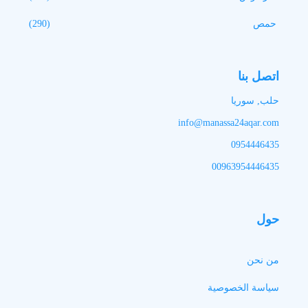
حمص
(290)
اتصل بنا
حلب, سوريا
info@manassa24aqar.com
0954446435
00963954446435
حول
من نحن
سياسة الخصوصية