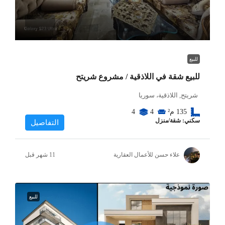
للبيع
للبيع شقة في اللاذقية / مشروع شريتح
شريتح, اللاذقية، سوريا
135
م²
4
4
سكني: شقة/منزل
التفاصيل
علاء حسن للأعمال العقارية
للبيع