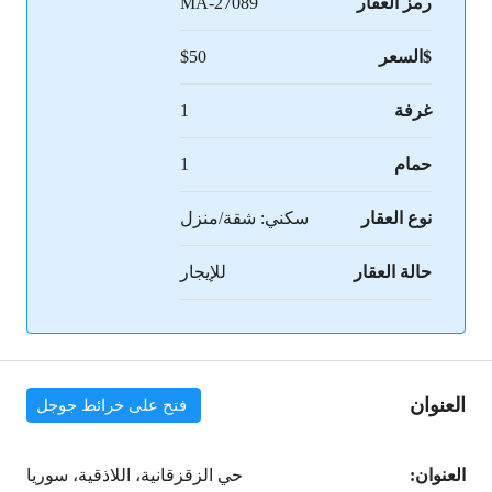
رمز العقار
MA-27089
$السعر
$50
غرفة
1
حمام
1
نوع العقار
سكني: شقة/منزل
حالة العقار
للإيجار
العنوان
فتح على خرائط جوجل
العنوان:
حي الزقزقانية، اللاذقية، سوريا