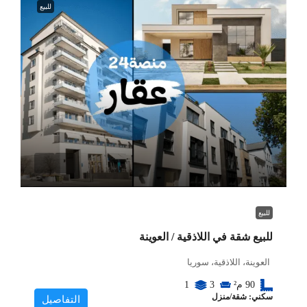
للبيع
للبيع
للبيع شقة في اللاذقية / العوينة
العوينة، اللاذقية، سوريا
90
م²
3
1
سكني: شقة/منزل
التفاصيل