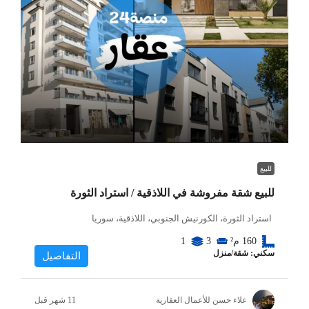
للبيع
للبيع شقة مفروشة في اللاذقية / استراد الثورة
استراد الثورة، الكورنيش الجنوبي، اللاذقية، سوريا
160
م²
3
1
سكني: شقة/منزل
التفاصيل
علاء حسن للأعمال العقارية