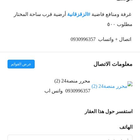
غرفة ومنافع فاضية
#
الزقزقانية
أرضية قرب ساحة المختار
مطلوب ٥٠٠
اتصال + واتساب
0930996357
معلومات الاتصال
عرض القوائم
محرر منصة24 (2)
0930996357
واتس اب
استفسر حول هذا العقار
الهاتف