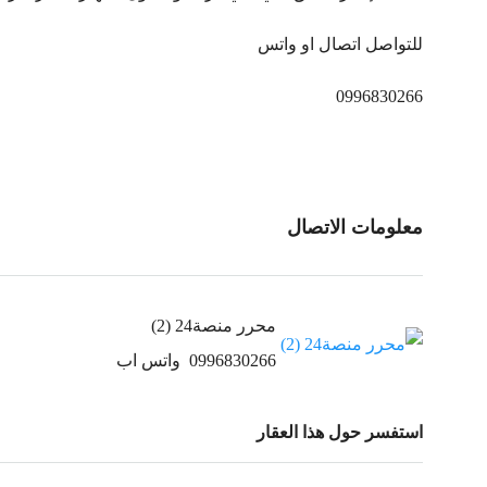
للتواصل اتصال او واتس
0996830266
معلومات الاتصال
محرر منصة24 (2)
0996830266
واتس اب
استفسر حول هذا العقار