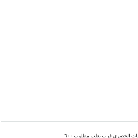
عات الخضري قرب تغلب مطلوب ٦٠٠