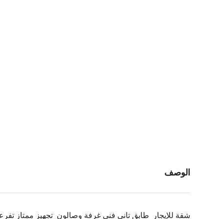
الوصف
شقة للإيجار طابق تاني فني غرفة وصالون
تجهيز ممتاز تفر