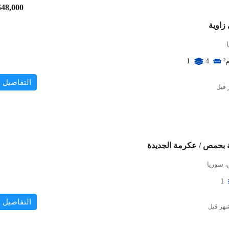
$48,000
²
1
4
التفاصيل
 بحمص / عكرمة الجديدة
 سوريا
1
التفاصيل