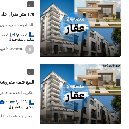
للبيع
170 متر منزل على زاوية
الخالدية، حمص، سوريا
170
م
170
م²
سكني: شقة/منزل
abomaun
للبيع
للبيع شقة مفروشة
عكرمة الجديدة، حمص،
125
م²
4
سكني: شقة/منزل
محرر منصة24 (1)