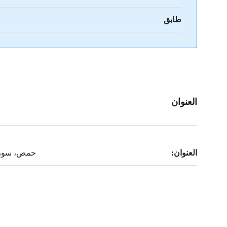
طابق
العنوان
العنوان:
حمص، سوري