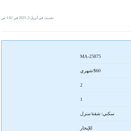
تحديث في أبريل 3, 2025 في 1:02 ص
MA-25875
$60/شهري
2
1
سكني: شقة/منزل
للإيجار