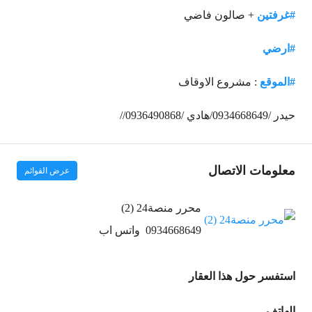
#غرفتين
+ صالون فاضي
#ارضي
#
الموقع
: مشروع الاوقاف
حيدر /0934668649/هادي /0936490868//
معلومات الاتصال
عرض القوائم
محرر منصة24 (2)
0934668649
واتس اب
استفسر حول هذا العقار
الهاتف