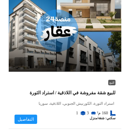
للبيع
للبيع شقة مفروشة في اللاذقية / استراد الثورة
استراد الثورة، الكورنيش الجنوبي، اللاذقية، سوريا
160
م²
3
1
سكني: شقة/منزل
التفاصيل