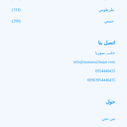
طرطوس
(314)
حمص
(290)
اتصل بنا
حلب, سوريا
info@manassa24aqar.com
0954446435
00963954446435
حول
من نحن