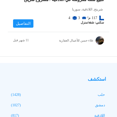
شريتح, اللاذقية، سوريا
117
م²
3
4
سكني: شقة/منزل
التفاصيل
علاء حسن للأعمال العقارية
استكشف
حلب
(1428)
دمشق
(1027)
اللاذقية
(817)