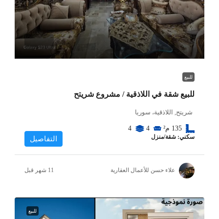
للبيع
للبيع شقة في اللاذقية / مشروع شريتح
شريتح, اللاذقية، سوريا
135
م²
4
4
سكني: شقة/منزل
التفاصيل
علاء حسن للأعمال العقارية
للبيع