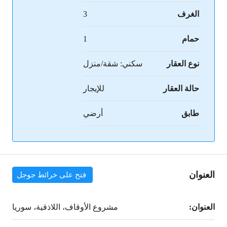
الغرف
3
حمام
1
نوع العقار
سكني: شقة/منزل
حالة العقار
للإيجار
طابق
أرضي
العنوان
فتح على خرائط جوجل
العنوان:
مشروع الأوقاف، اللاذقية، سوريا