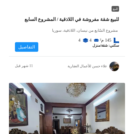
للبيع
للبيع شقة مفروشة في اللاذقية / المشروع السابع
مشروع السّابع من نيسان، اللاذقية، سوريا
145
م²
4
4
سكني: شقة/منزل
التفاصيل
علاء حسن للأعمال العقارية
للبيع