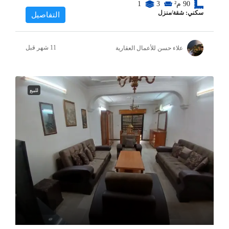
90
م²
3
1
سكني: شقة/منزل
التفاصيل
علاء حسن للأعمال العقارية
للبيع