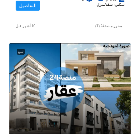
سكني: شقة/منزل
التفاصيل
محرر منصة24 (1)
للبيع