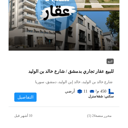
للبيع
للبيع عقار تجاري بدمشق / شارع خالد بن الوليد
شارع خالد بن الوليد، خالد إبن الوليد، دمشق، سوريا
450
م²
11
أرضي
سكني: شقة/منزل
التفاصيل
محرر منصة24 (1)