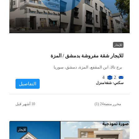
للإيجار
للايجار شقة مفروشة بدمشق / المزة
برج تالا، ابن المقفع، المزة، دمشق، سوريا
4
2
سكني: شقة/منزل
التفاصيل
محرر منصة24 (1)
للإيجار