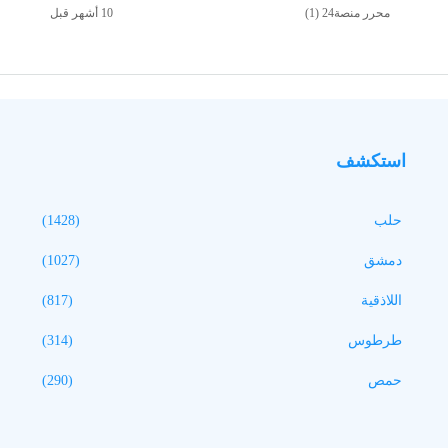
محرر منصة24 (1)
استكشف
حلب
(1428)
دمشق
(1027)
اللاذقية
(817)
طرطوس
(314)
حمص
(290)