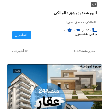
للبيع
للبيع شقة بدمشق / المالكي
المالكي، دمشق، سوريا
225
م²
5
2
سكني: شقة/منزل
التفاصيل
محرر منصة24 (1)
للإيجار