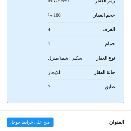
رمز العقار
MA-29550
حجم العقار
180 م²
الغرف
4
حمام
1
نوع العقار
سكني: شقة/منزل
حالة العقار
للإيجار
طابق
7
العنوان
فتح على خرائط جوجل