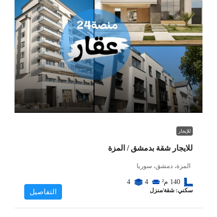
للإيجار
للايجار شقة بدمشق / المزة
المزة، دمشق، سوريا
140
م²
4
4
سكني: شقة/منزل
التفاصيل