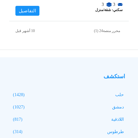
3
3
سكني: شقة/منزل
التفاصيل
محرر منصة24 (1)
استكشف
حلب
(1428)
دمشق
(1027)
اللاذقية
(817)
طرطوس
(314)