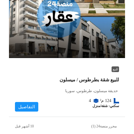
للبيع
للبيع شقة بطرطوس / ميسلون
حديقة ميسلون، طرطوس، سوريا
124
م²
4
سكني: شقة/منزل
التفاصيل
محرر منصة24 (1)