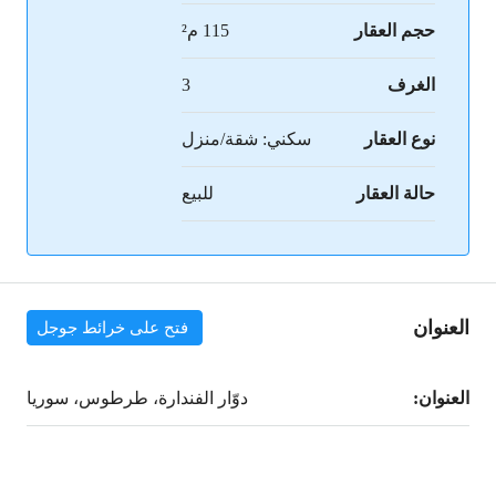
حجم العقار
115 م²
الغرف
3
نوع العقار
سكني: شقة/منزل
حالة العقار
للبيع
العنوان
فتح على خرائط جوجل
العنوان:
دوّار الفندارة، طرطوس، سوريا