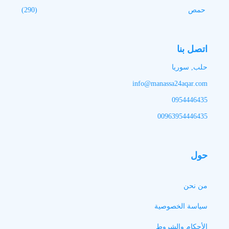
حمص
(290)
اتصل بنا
حلب, سوريا
info@manassa24aqar.com
0954446435
00963954446435
حول
من نحن
سياسة الخصوصية
الأحكام والشروط