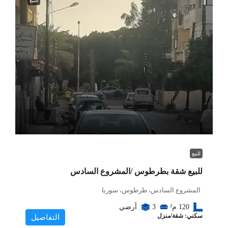
للبيع
للبيع
للبيع شقة بطرطوس /المشروع السادس
المشروع السادس، طرطوس، سوريا
120
م²
3
أرضي
سكني: شقة/منزل
التفاصيل