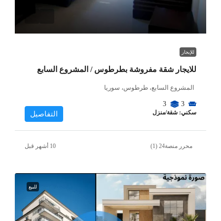
للإيجار
للايجار شقة مفروشة بطرطوس / المشروع السابع
المشروع السابع، طرطوس، سوريا
3
3
سكني: شقة/منزل
التفاصيل
محرر منصة24 (1)
للبيع